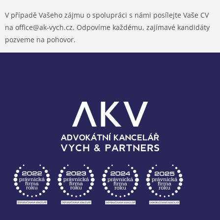
V případě Vašeho zájmu o spolupráci s námi posílejte Vaše CV
na office@ak-vych.cz. Odpovíme každému, zajímavé kandidáty
pozveme na pohovor.