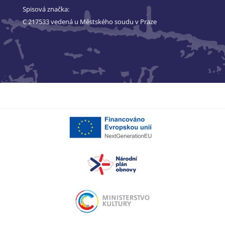
Spisová značka:
C 217533 vedená u Městského soudu v Praze