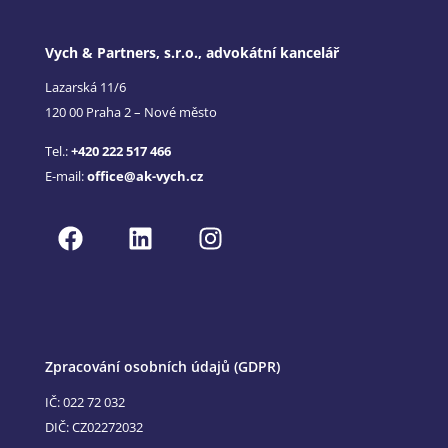
Vych & Partners, s.r.o., advokátní kancelář
Lazarská 11/6
120 00 Praha 2 – Nové město
Tel.:
+420 222 517 466
E-mail:
office@ak-vych.cz
Zpracování osobních údajů (GDPR)
IČ: 022 72 032
DIČ: CZ02272032