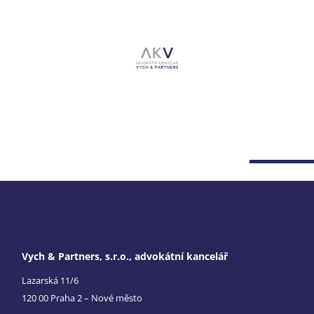
Vych & Partners, s.r.o., advokátní kancelář
Lazarská 11/6
120 00 Praha 2 – Nové město