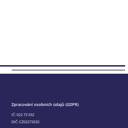
Zpracování osobních údajů (GDPR)
IČ: 022 72 032
DIČ: CZ02272032