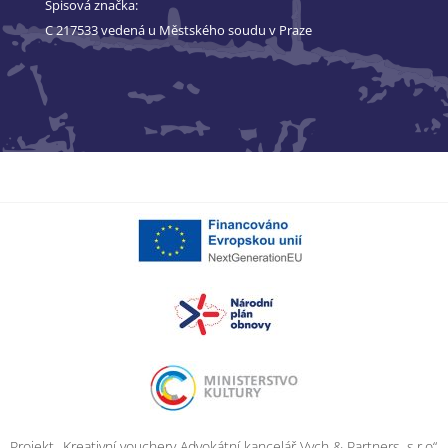
Spisová značka:
C 217533 vedená u Městského soudu v Praze
Projekt „Kreativní vouchery Advokátní kancelář Vych & Partners, s.r.o“