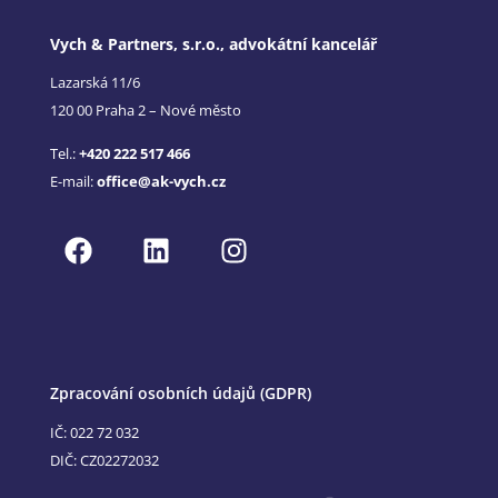
Vych & Partners, s.r.o., advokátní kancelář
Lazarská 11/6
120 00 Praha 2 – Nové město
Tel.:
+420 222 517 466
E-mail:
office@ak-vych.cz
Zpracování osobních údajů (GDPR)
IČ: 022 72 032
DIČ: CZ02272032