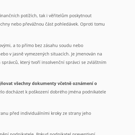
nančních potížích, tak i věřitelům poskytnout
všechny nebo převážnou část pohledávek. Oproti tomu
íčovými, a to přímo bez zásahu soudu nebo
nebo v jasně vymezených situacích. Je jmenován na
právců, který tvoří insolvenční správci se zvláštním
řejňovat všechny dokumenty včetně oznámení o
lo docházet k poškození dobrého jména podnikatele
nu před individuálními kroky ze strany jeho
ění podnikatele. Pokud podnikatel preventivní