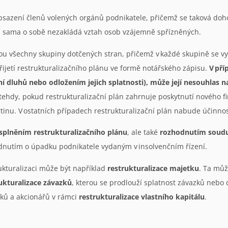
azení členů volených orgánů podnikatele, přičemž se taková doh
i sama o sobě nezakládá vztah osob vzájemně spřízněných.
mou všechny skupiny dotčených stran, přičemž v každé skupině se vy
ijetí restrukturalizačního plánu ve formě notářského zápisu.
V pří
ní dluhů nebo odložením jejich splatnosti), může její nesouhlas 
 tehdy, pokud restrukturalizační plán zahrnuje poskytnutí nového 
nu. V ostatních případech restrukturalizační plán nabude účinnost
splněním restrukturalizačního plánu
, ale také
rozhodnutím soudu 
odnutím o úpadku podnikatele vydaným v insolvenčním řízení.
ukturalizaci může být například
restrukturalizace majetku
. Ta můž
ukturalizace závazků
, kterou se prodlouží splatnost závazků nebo 
íků a akcionářů v rámci
restrukturalizace vlastního kapitálu
.