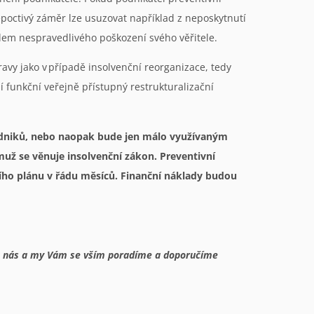
epoctivý záměr lze usuzovat například z neposkytnutí
lem nespravedlivého poškození svého věřitele.
vy jako v případě insolvenční reorganizace, tedy
 funkční veřejně přístupný restrukturalizační
í podniků, nebo naopak bude jen málo využívaným
emuž se věnuje insolvenční zákon. Preventivní
čního plánu v řádu měsíců. Finanční náklady budou
 na nás a my Vám se vším poradíme a doporučíme