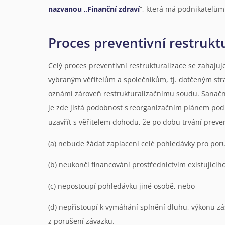
nazvanou „Finanční zdraví
“, která má podnikatelům 
Proces preventivní restrukt
Celý proces preventivní restrukturalizace se zahajuj
vybraným věřitelům a společníkům, tj. dotčeným str
oznámí zároveň restrukturalizačnímu soudu. Sanační 
je zde jistá podobnost s reorganizačním plánem pod
uzavřít s věřitelem dohodu, že po dobu trvání preven
(a) nebude žádat zaplacení celé pohledávky pro poru
(b) neukončí financování prostřednictvím existujícíh
(c) nepostoupí pohledávku jiné osobě, nebo
(d) nepřistoupí k vymáhání splnění dluhu, výkonu zá
z porušení závazku.