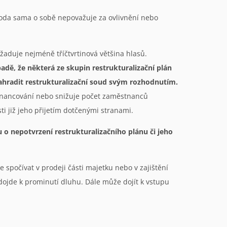
oda sama o sobě nepovažuje za ovlivnění nebo
žaduje nejméně tříčtvrtinová většina hlasů.
padě, že některá ze skupin restrukturalizační plán
nahradit restrukturalizační soud svým rozhodnutím.
financování nebo snižuje počet zaměstnanců
i již jeho přijetím dotčenými stranami.
o nepotvrzení restrukturalizačního plánu či jeho
e spočívat v prodeji části majetku nebo v zajištění
dojde k prominutí dluhu. Dále může dojít k vstupu