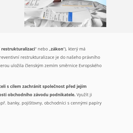
restrukturalizaci
“ nebo „
zákon
“), který má
reventivní restrukturalizace je do našeho právního
kterou uložila členským zemím směrnice Evropského
li s cílem zachránit společnost před jejím
nosti obchodního závodu podnikatele.
Využít ji
př. banky, pojišťovny, obchodníci s cennými papíry