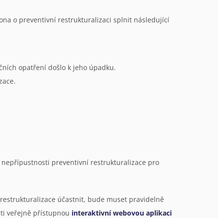
na o preventivní restrukturalizaci splnit následující
ačních opatření došlo k jeho úpadku.
zace.
nepřípustnosti preventivní restrukturalizace pro
 restrukturalizace účastnit, bude muset pravidelně
sti veřejně přístupnou
interaktivní webovou aplikaci