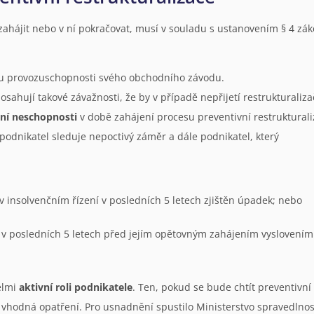
zahájit nebo v ní pokračovat, musí v souladu s ustanovením § 4 záko
u provozuschopnosti svého obchodního závodu.
dosahují takové závažnosti, že by v případě nepřijetí restrukturaliz
bní neschopnosti
v době zahájení procesu preventivní restrukturali
podnikatel sleduje nepoctivý záměr a dále podnikatel, který
nsolvenčním řízení v posledních 5 letech zjištěn úpadek; nebo
a v posledních 5 letech před jejím opětovným zahájením vyslovením 
elmi
aktivní roli podnikatele
. Ten, pokud se bude chtít preventivní
al vhodná opatření. Pro usnadnění spustilo Ministerstvo spravedlno