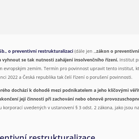
b., o preventivní restrukturalizaci
(dále jen ,,
zákon o preventivní 
yhnout se tak nutnosti zahájení insolvenčního řízení.
Institut p
 evropským zemím. Termín pro povinnost upravit tento institut, 
nci 2022 a Česká republika tak čelí řízení o porušení povinnosti.
terého dochází k dohodě mezi podnikatelem a jeho klíčovými věřite
 ukončení její činnosti při zachování nebo obnově provozuschop
korporací uvedených v ustanovení § 3 odst. 2 zákona, jako jsou na
ntivní restrukturalizace