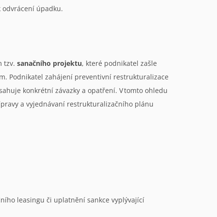
 k odvrácení úpadku.
 tzv.
sanačního projektu
, které podnikatel zašle
. Podnikatel zahájení preventivní restrukturalizace
obsahuje konkrétní závazky a opatření. V tomto ohledu
pravy a vyjednávaní restrukturalizačního plánu
ího leasingu či uplatnění sankce vyplývající