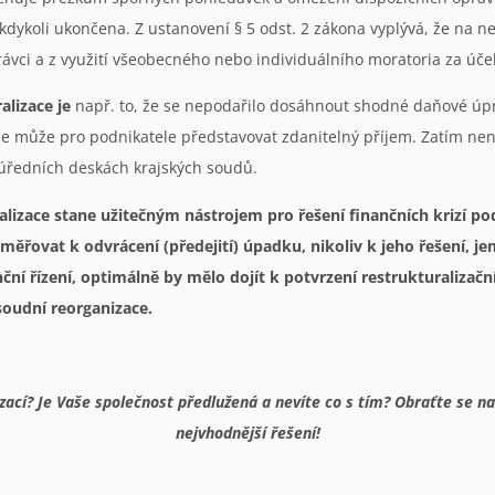
kdykoli ukončena. Z ustanovení § 5 odst. 2 zákona vyplývá, že na n
ávci a z využití všeobecného nebo individuálního moratoria za úče
lizace je
např. to, že se nepodařilo dosáhnout shodné daňové úpra
ce může pro podnikatele představovat zdanitelný příjem. Zatím není
a úředních deskách krajských soudů.
turalizace stane užitečným nástrojem pro řešení finančních kriz
směřovat k odvrácení (předejití) úpadku, nikoliv k jeho řešení, j
enční řízení, optimálně by mělo dojít k potvrzení restrukturaliza
soudní reorganizace.
lizací? Je Vaše společnost předlužená a nevíte co s tím? Obraťte se
nejvhodnější řešení!