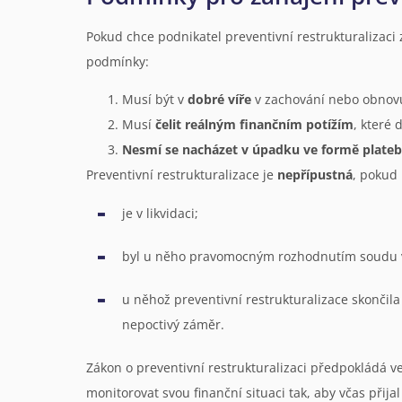
Pokud chce podnikatel preventivní restrukturalizaci 
podmínky:
Musí být v
dobré víře
v zachování nebo obnov
Musí
čelit reálným finančním potížím
, které 
Nesmí se nacházet v úpadku ve formě plate
Preventivní restrukturalizace je
nepřípustná
, pokud 
je v likvidaci;
byl u něho pravomocným rozhodnutím soudu v i
u něhož preventivní restrukturalizace skončil
nepoctivý záměr.
Zákon o preventivní restrukturalizaci předpokládá v
monitorovat svou finanční situaci tak, aby včas přij