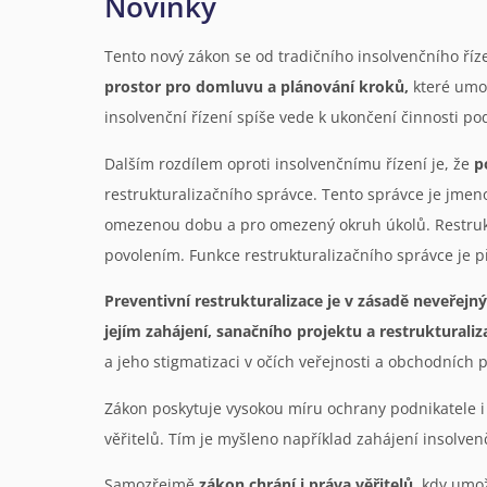
Novinky
Tento nový zákon se od tradičního insolvenčního říz
prostor pro domluvu a plánování kroků,
které umož
insolvenční řízení spíše vede k ukončení činnosti po
Dalším rozdílem oproti insolvenčnímu řízení je, že
p
restrukturalizačního správce. Tento správce je jme
omezenou dobu a pro omezený okruh úkolů. Restruktur
povolením. Funkce restrukturalizačního správce je 
Preventivní restrukturalizace je v zásadě neveř
jejím zahájení, sanačního projektu a restrukturaliz
a jeho stigmatizaci v očích veřejnosti a obchodních 
Zákon poskytuje vysokou míru ochrany podnikatele 
věřitelů. Tím je myšleno například zahájení insolvenč
Samozřejmě
zákon chrání i práva věřitelů
, kdy umo