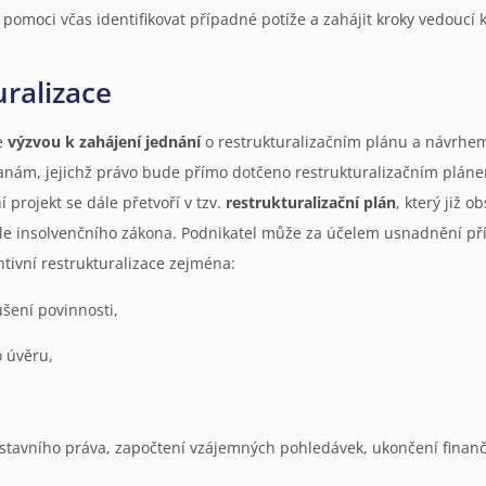
pomoci včas identifikovat případné potíže a zahájit kroky vedoucí
uralizace
e
výzvou k zahájení jednání
o restrukturalizačním plánu a návrhem
anám, jejichž právo bude přímo dotčeno restrukturalizačním plánem
projekt se dále přetvoří v tzv.
restrukturalizační plán
, který již 
le insolvenčního zákona. Podnikatel může za účelem usnadnění pří
tivní restrukturalizace zejména:
šení povinnosti,
o úvěru,
stavního práva, započtení vzájemných pohledávek, ukončení finančn