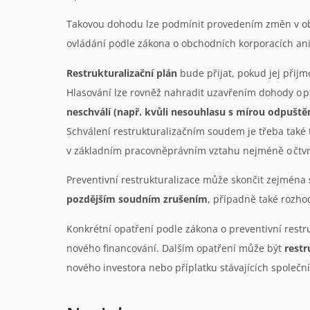
Takovou dohodu lze podmínit provedením změn v obs
ovládání podle zákona o obchodních korporacích an
Restrukturalizační plán
bude přijat, pokud jej přij
Hlasování lze rovněž nahradit uzavřením dohody o př
neschválí (např. kvůli nesouhlasu s mírou odpuště
Schválení restrukturalizačním soudem je třeba také
v základním pracovněprávním vztahu nejméně o čtvrti
Preventivní restrukturalizace může skončit zejména
pozdějším soudním zrušením
, případně také rozh
Konkrétní opatření podle zákona o preventivní restr
nového financování. Dalším opatření může být
restr
nového investora nebo příplatku stávajících společn