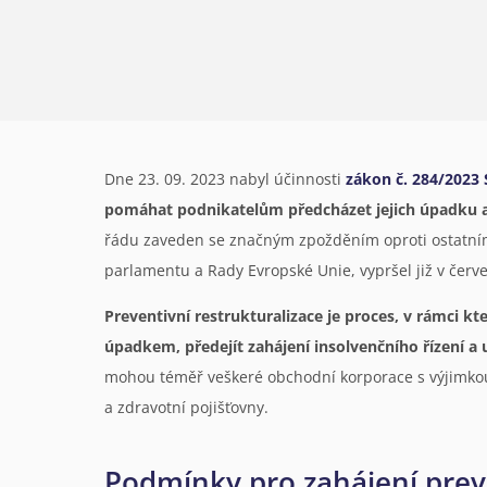
Dne 23. 09. 2023 nabyl účinnosti
zákon č. 284/2023 S
pomáhat podnikatelům předcházet jejich úpadku a v
řádu zaveden se značným zpožděním oproti ostatním
parlamentu a Rady Evropské Unie, vypršel již v červe
Preventivní restrukturalizace je proces, v rámci k
úpadkem, předejít zahájení insolvenčního řízení a
mohou téměř veškeré obchodní korporace s výjimkou 
a zdravotní pojišťovny.
Podmínky pro zahájení preve