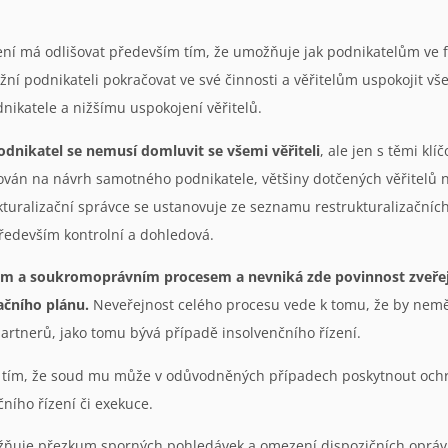
ení má odlišovat především tím, že umožňuje jak podnikatelům ve fi
ní podnikateli pokračovat ve své činnosti a věřitelům uspokojit 
dnikatele a nižšímu uspokojení věřitelů.
odnikatel se nemusí domluvit se všemi věřiteli
, ale jen s těmi kl
nován na návrh samotného podnikatele, většiny dotčených věřitelů 
alizační správce se ustanovuje ze seznamu restrukturalizačních s
především kontrolní a dohledová.
ejným a soukromoprávním procesem a nevniká zde povinnost zve
ačního plánu.
Neveřejnost celého procesu vede k tomu, že by nemě
partnerů, jako tomu bývá případě insolvenčního řízení.
i tím, že soud mu může v odůvodněných případech poskytnout ochra
ního řízení či exekuce.
žňuje přezkum sporných pohledávek a omezení dispozičních oprávn