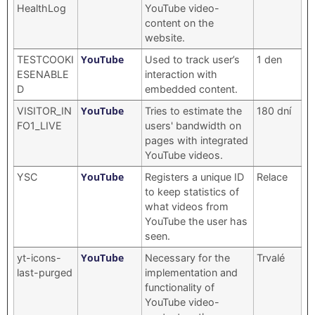
HealthLog
YouTube video-
content on the
website.
YouTube
TESTCOOKI
Used to track user’s
1 den
ESENABLE
interaction with
D
embedded content.
YouTube
VISITOR_IN
Tries to estimate the
180 dní
FO1_LIVE
users' bandwidth on
pages with integrated
YouTube videos.
YouTube
YSC
Registers a unique ID
Relace
to keep statistics of
what videos from
YouTube the user has
seen.
YouTube
yt-icons-
Necessary for the
Trvalé
last-purged
implementation and
functionality of
YouTube video-