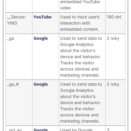
embedded YouTube
video
YouTube
__Secure-
Used to track user’s
180 dní
YNID
interaction with
embedded content.
Google
_ga
Used to send data to
2 roky
Google Analytics
about the visitor's
device and behavior.
Tracks the visitor
across devices and
marketing channels.
Google
_ga_#
Used to send data to
2 roky
Google Analytics
about the visitor's
device and behavior.
Tracks the visitor
across devices and
marketing channels.
Google
_gcl_au
Used by Google
3