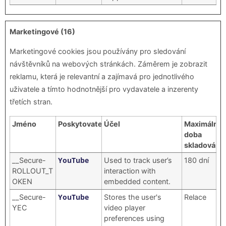
Marketingové (16)
Marketingové cookies jsou používány pro sledování
návštěvníků na webových stránkách. Záměrem je zobrazit
reklamu, která je relevantní a zajímavá pro jednotlivého
uživatele a tímto hodnotnější pro vydavatele a inzerenty
třetích stran.
Jméno
Poskytovatel
Účel
Maximální
doba
skladování
YouTube
__Secure-
Used to track user’s
180 dní
ROLLOUT_T
interaction with
OKEN
embedded content.
YouTube
__Secure-
Stores the user's
Relace
YEC
video player
preferences using