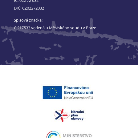
IČ: 022 72 032
DIČ: CZ02272032
Spisová značka:
C 217533 vedená u Městského soudu v Praze