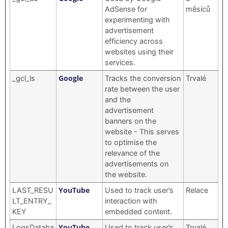
AdSense for
měsíců
experimenting with
advertisement
efficiency across
websites using their
services.
Google
_gcl_ls
Tracks the conversion
Trvalé
rate between the user
and the
advertisement
banners on the
website - This serves
to optimise the
relevance of the
advertisements on
the website.
YouTube
LAST_RESU
Used to track user’s
Relace
LT_ENTRY_
interaction with
KEY
embedded content.
YouTube
LogsDataba
Used to track user’s
Trvalé