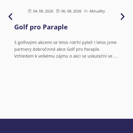
04. 08. 2026
06. 08. 2026
Aktuality
Golf pro Paraple
Ú
s
N
S golfovými akcemi se letos rotrhl pytel! I letos jsme
partnery dobročinné akce Golf pro Paraple.
o
Vzhledem k velkému zájmu o akci se uskuteční ve ...
V
a
N
o