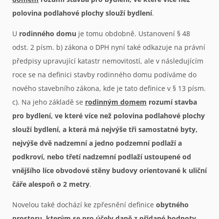
polovina podlahové plochy slouží bydlení
.
U
rodinného domu
je tomu obdobně. Ustanovení § 48
odst. 2 písm. b) zákona o DPH nyní také odkazuje na právní
předpisy upravující katastr nemovitostí, ale v následujícím
roce se na definici stavby rodinného domu podíváme do
nového stavebního zákona, kde je tato definice v § 13 písm.
c). Na jeho základě se
rodinným domem
rozumí stavba
pro bydlení, ve které více než polovina podlahové plochy
slouží bydlení, a která má nejvýše tři samostatné byty,
nejvýše dvě nadzemní a jedno podzemní podlaží a
podkroví, nebo třetí nadzemní podlaží ustoupené od
vnějšího líce obvodové stěny budovy orientované k uliční
čáře alespoň o 2 metry
.
Novelou také dochází ke zpřesnění definice
obytného
prostoru
,
kterým se pro účely daně z přidané hodnoty