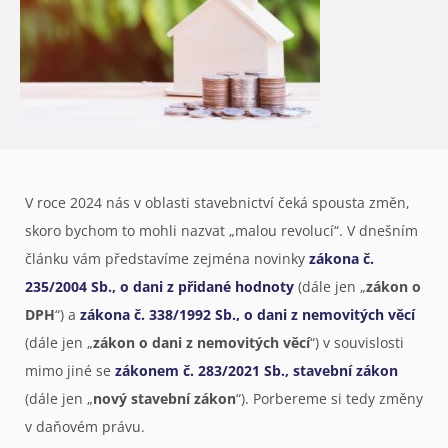
V roce 2024 nás v oblasti stavebnictví čeká spousta změn,
skoro bychom to mohli nazvat „malou revolucí“. V dnešním
článku vám představíme zejména novinky
zákona č.
235/2004 Sb., o dani z přidané hodnoty
(dále jen „
zákon o
DPH
“) a
zákona č. 338/1992 Sb., o dani z nemovitých věcí
(dále jen „
zákon o dani z nemovitých věcí
“) v souvislosti
mimo jiné se
zákonem č. 283/2021 Sb., stavební zákon
(dále jen „
nový stavební zákon
“). Porbereme si tedy změny
v daňovém právu.