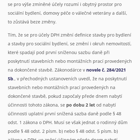
se pro výše zmíněné účely rozumí i obytný prostor pro
sociální bydlení, domovy péče o válečné veterány a další,
to zůstává beze změny.
Tím, že se pro účely DPH změní definice stavby pro bydlení
a stavby pro sociální bydlení, se změní i okruh nemovitostí,
které spadají pod první sníženou sazbu daně při
poskytnutí stavebních nebo montážních prací provedených
na dokončené stavbě. Zákonodárce v
novele č. 284/2021
Sb
., v přechodných ustanoveních uvedl, že na poskytnutí
stavebních nebo montážních prací provedených na
dokončené stavbě, pokud započaly přede dnem nabytí
účinnosti tohoto zákona, se
po dobu 2 let
od nabytí
účinnosti uplatní první snížená sazba daně podle § 48
odst. 1 zákona o DPH. Musí se však jednat o rodinný dům
podle § 48 odst. 2 písm. b) nebo § 48 odst. 5 písm. b)
zákona o DPH, ve znění účinném přede dnem nabytí