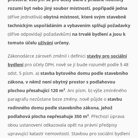
rozumí byt nebo jiný soubor místností, popřípadě jedna
(dříve jednotlivá)
obytná místnost, které svým stavebně
technickým uspořádáním a vybavením splňují požadavky
(dříve odpovídají požadavkům)
na trvalé bydlení a jsou k
tomuto účelu
užívání
určeny.
Zákonodárce zároveň změnil i definici
stavby pro sociální
bydlení
pro účely DPH, nově se jí bude rozumět podle § 48
odst. 5 písm. a)
stavba bytového domu podle stavebního
zákona, v němž není obytný prostor s podlahovou
plochou přesahující 120 m²
. Ani písm. b) výše zmíněného
paragrafu nezůstane beze změny, nově půjde o
stavbu
rodinného domu podle stavebního zákona, jehož
podlahová plocha nepřesahuje 350 m²
. Přechozí úprava
obou ustanovení odkazovala opět na právní předpisy
upravující katastr nemovitostí. Stavbou pro sociální bydlení