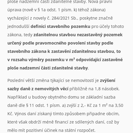
ploše nadzemní části zdanitelné stavby. Nová právní
úprava (nově v § 1a odst. 1 písm. k) téhož zákona)
vycházející z novely č. 284/2021 Sb., poskytne značně
jednodušší
definici stavebního pozemku
pro účely tohoto
zákona, tedy
zdanitelnou stavbou nezastavěný pozemek
určený podle pravomocného povolení stavby podle
stavebního zákona k zastavění zdanitelnou stavbou, to
v rozsahu výměry pozemku v m² odpovídající zastavěné
ploše nadzemní části zdanitelné stavby
.
Poslední větší změna týkající se nemovitostí je
zvýšení
sazby daně z nemovitých věcí
přibližně na 1,8 násobek.
Například u budovy obytného domu se základní sazba
daně dle § 11 odst. 1 písm. a) zvýší z 2,- Kč za 1 m² na 3,50
Kč. Výnos daní získaný tímto způsobem připadne obcím,
které však obdrží méně financí ze sdílených daní, což by
mělo mít pozitivní účinek na státní rozpočet.