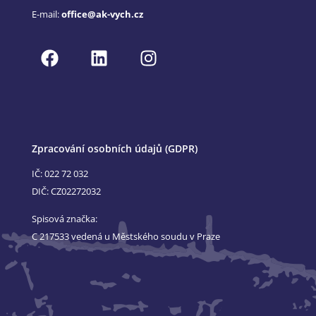
E-mail:
office@ak-vych.cz
Zpracování osobních údajů (GDPR)
IČ: 022 72 032
DIČ: CZ02272032
Spisová značka:
C 217533 vedená u Městského soudu v Praze