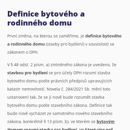
Definice bytového a
rodinného domu
První změna, na kterou se zaměříme, je
definice bytového
a rodinného domu
(stavby pro bydlení) v souvislosti se
zákonem o DPH.
V § 48 odst. 2 písm. a) zmíněného zákona je uvedeno, že
stavbou pro bydlení
se pro účely DPH rozumí stavba
bytového domu podle právních předpisů upravujících
katastr nemovitostí. Novela č. 284/2021 Sb. mění toto
ustanovení tak, že se jí nově bude rozumět stavba
bytového domu podle stavebního zákona. Definice tak
bude nově vycházet ze samotného nového stavebního
zákona, konkrétně § 13 písm. b), ve kterém se
bytovým
domem
rozumí stavba pro bydlení, ve které více než