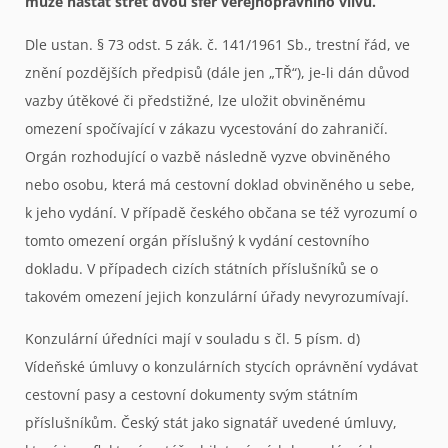
může nastat střet dvou sfér veřejnoprávního vlivu.
Dle ustan. § 73 odst. 5 zák. č. 141/1961 Sb., trestní řád, ve
znění pozdějších předpisů (dále jen „TŘ“), je-li dán důvod
vazby útěkové či předstižné, lze uložit obviněnému
omezení spočívající v zákazu vycestování do zahraničí.
Orgán rozhodující o vazbě následně vyzve obviněného
nebo osobu, která má cestovní doklad obviněného u sebe,
k jeho vydání. V případě českého občana se též vyrozumí o
tomto omezení orgán příslušný k vydání cestovního
dokladu. V případech cizích státních příslušníků se o
takovém omezení jejich konzulární úřady nevyrozumívají.
Konzulární úředníci mají v souladu s čl. 5 písm. d)
Vídeňské úmluvy o konzulárních stycích oprávnění vydávat
cestovní pasy a cestovní dokumenty svým státním
příslušníkům. Český stát jako signatář uvedené úmluvy,