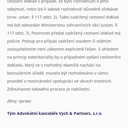
cestovní doklad v případě, že bylo rozhodnuto o jeho
odejmutí, nebo lze-li takové rozhodnutí důvodně očekávat
(srov. ustan. § 117 odst. 2). Takto zadržený cestovní doklad
má být odevzdán Ministerstvu zahraničních věcí (ustan. §
117 odst. 7). Povinnost předat zadržený cestovní doklad má
policie. Postup pro případ zadržení soudem či státním
zastupitelstvím není zákonem explicitně řešen. S ohledem
na princip exteritoriality by o případném vydání cestovního
dokladu, který se v rozhodný okamžik nachází na
konzulárním úřadě, muselo být rozhodováno v rámci
pravidel o mezinárodní spolupráci ve věcech trestních.
Zdlouhavost takového procesu je nabíledni.
Zdroj: epravo
Tým Advokátní kanceláře Vych & Partners, s.r.o.