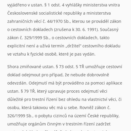
vyjádřeno v ustan. § 1 odst. 4 vyhlášky ministerstva vnitra
Československé socialistické republiky a ministerstva
zahraničních věcí č. 44/1970 Sb., kterou se prováděl zákon
o cestovních dokladech (zrušena k 30. 6. 1991). Současný
zákon č. 329/1999 Sb., o cestovních dokladech, takto
explicitní není a užívá termín „držitel“ cestovního dokladu
ve vztahu k fyzické osobě, které je pas vydán.
Shora zmiňované ustan. § 73 odst. 5 TŘ umožňuje cestovní
doklad odejmout pro případ, že nebude dobrovolně
odevzdán. Odejmutí má být prováděno za pomoci aplikace
ustan. § 79 TŘ, který upravuje proces odejmutí věci
důležité pro trestní řízení bez ohledu na vlastnictví věci, či
osobu, která takovou věc má u sebe. Rovněž zákon č.
326/1999 Sb., o pobytu cizinců na území České republiky,
umožňuje orgánům činným v trestním řízení zadržet