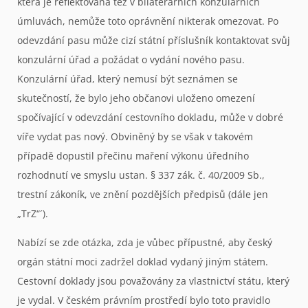
která je reflektována též v bilaterárních konzulárních
úmluvách, nemůže toto oprávnění nikterak omezovat. Po
odevzdání pasu může cizí státní příslušník kontaktovat svůj
konzulární úřad a požádat o vydání nového pasu.
Konzulární úřad, který nemusí být seznámen se
skutečností, že bylo jeho občanovi uloženo omezení
spočívající v odevzdání cestovního dokladu, může v dobré
víře vydat pas nový. Obviněný by se však v takovém
případě dopustil přečinu maření výkonu úředního
rozhodnutí ve smyslu ustan. § 337 zák. č. 40/2009 Sb.,
trestní zákoník, ve znění pozdějších předpisů (dále jen
„TrZ“´).
Nabízí se zde otázka, zda je vůbec přípustné, aby český
orgán státní moci zadržel doklad vydaný jiným státem.
Cestovní doklady jsou považovány za vlastnictví státu, který
je vydal. V českém právním prostředí bylo toto pravidlo