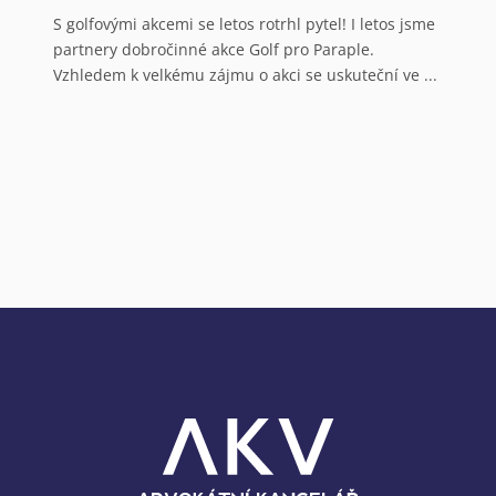
N
S golfovými akcemi se letos rotrhl pytel! I letos jsme
partnery dobročinné akce Golf pro Paraple.
o
Vzhledem k velkému zájmu o akci se uskuteční ve ...
V
a
N
o