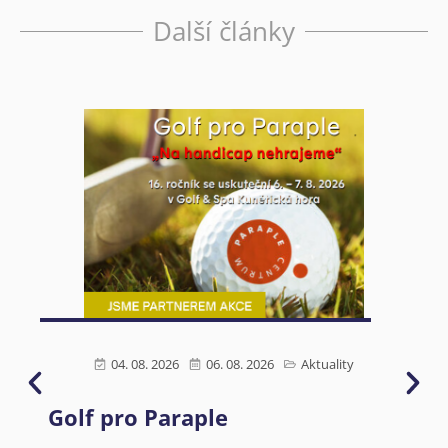
Další články
04. 08. 2026
06. 08. 2026
Aktuality
Golf pro Paraple
Ú
s