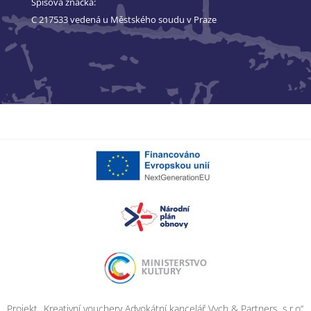
Spisová značka:
C 217533 vedená u Městského soudu v Praze
Projekt „Kreativní vouchery Advokátní kancelář Vych & Partners, s.r.o“