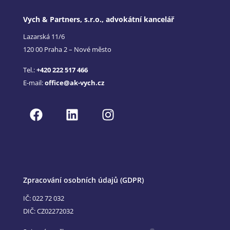
Vych & Partners, s.r.o., advokátní kancelář
Lazarská 11/6
120 00 Praha 2 – Nové město
Tel.:
+420 222 517 466
E-mail:
office@ak-vych.cz
Zpracování osobních údajů (GDPR)
IČ: 022 72 032
DIČ: CZ02272032