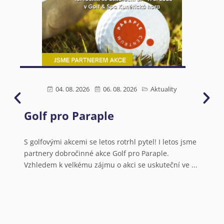
04. 08. 2026
06. 08. 2026
Aktuality
Golf pro Paraple
Ú
s
N
S golfovými akcemi se letos rotrhl pytel! I letos jsme
partnery dobročinné akce Golf pro Paraple.
o
Vzhledem k velkému zájmu o akci se uskuteční ve ...
V
a
N
o