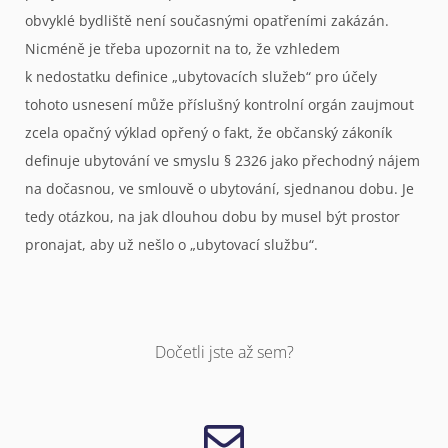
obvyklé bydliště není současnými opatřeními zakázán.
Nicméně je třeba upozornit na to, že vzhledem
k nedostatku definice „ubytovacích služeb“ pro účely
tohoto usnesení může příslušný kontrolní orgán zaujmout
zcela opačný výklad opřený o fakt, že občanský zákoník
definuje ubytování ve smyslu § 2326 jako přechodný nájem
na dočasnou, ve smlouvě o ubytování, sjednanou dobu. Je
tedy otázkou, na jak dlouhou dobu by musel být prostor
pronajat, aby už nešlo o „ubytovací službu“.
Dočetli jste až sem?