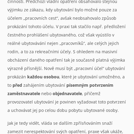
činností. Předchozí vládní opatření obsahovalo stejnou
výjimku ze zákazu, kdy ubytování bylo možné pouze za
účelem „pracovních cest“, avšak neobsahovalo způsob
prokázání tohoto účelu. V praxi tak stačilo např. předložení
čestného prohlášení ubytovaného, což však vyústilo v
reálné ubytovávání nejen „pracovníků“, ale celých jejich
rodin, a to za rekreačními účely. S ohledem na masivní
obcházení daného opatření tak je současně platná výjimka
výrazně přísnější. Nově musí být „pracovní účel“ ubytování
prokázán
každou osobou
, které je ubytování umožněno, a
to
před
zahájením ubytování
písemným potvrzením
zaměstnavatele
nebo
objednavatele
, přičemž
provozovatel ubytování je povinen vyžadovat toto potvrzení
a uchovávat jej po celou dobu pobytu ubytované osoby.
Jak je tedy vidět, vláda se dalším zpřísňováním snaží
zamezit nerespektování svých opatření, praxe však ukáže,