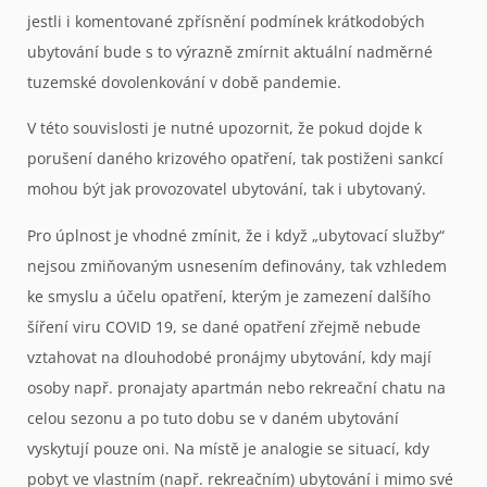
jestli i komentované zpřísnění podmínek krátkodobých
ubytování bude s to výrazně zmírnit aktuální nadměrné
tuzemské dovolenkování v době pandemie.
V této souvislosti je nutné upozornit, že pokud dojde k
porušení daného krizového opatření, tak postiženi sankcí
mohou být jak provozovatel ubytování, tak i ubytovaný.
Pro úplnost je vhodné zmínit, že i když „ubytovací služby“
nejsou zmiňovaným usnesením definovány, tak vzhledem
ke smyslu a účelu opatření, kterým je zamezení dalšího
šíření viru COVID 19, se dané opatření zřejmě nebude
vztahovat na dlouhodobé pronájmy ubytování, kdy mají
osoby např. pronajaty apartmán nebo rekreační chatu na
celou sezonu a po tuto dobu se v daném ubytování
vyskytují pouze oni. Na místě je analogie se situací, kdy
pobyt ve vlastním (např. rekreačním) ubytování i mimo své