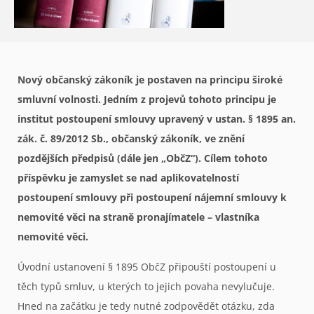
Nový občanský zákoník je postaven na principu široké
smluvní volnosti. Jedním z projevů tohoto principu je
institut postoupení smlouvy upravený v ustan. § 1895 an.
zák. č. 89/2012 Sb., občanský zákoník, ve znění
pozdějších předpisů (dále jen „ObčZ“). Cílem tohoto
příspěvku je zamyslet se nad aplikovatelností
postoupení smlouvy při postoupení nájemní smlouvy k
nemovité věci na straně pronajímatele – vlastníka
nemovité věci.
Úvodní ustanovení § 1895 ObčZ připouští postoupení u
těch typů smluv, u kterých to jejich povaha nevylučuje.
Hned na začátku je tedy nutné zodpovědět otázku, zda