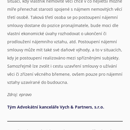
situaci, kdy vlastník nemovité věci chce v co největší možné
míře přenechat starosti spojené s nájmem nemovitých věcí
třetí osobě. Taková třetí osoba se po postoupení nájemní
smlouvy dostane do pozice pronajímatele, bude moci dle
vlastní ekonomické úvahy rozhodovat o ukončení či
prodloužení nájemního vztahu, atd. Postoupení nájemní
smlouvy může mít také své daňové výhody, a to v situacích,
kdy je postoupení realizováno mezi spřízněnými subjekty.
Samozřejmě lze zvolit i cestu uzavření smlouvy o užívání
věci či zřízení věcného břemene, ovšem pouze pro nájemní
vztahy uzavírané do budoucna.
Zdroj: epravo
Tým Advokátní kanceláře Vych & Partners, s.r.o.