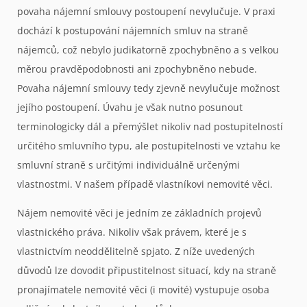
povaha nájemní smlouvy postoupení nevylučuje. V praxi
dochází k postupování nájemních smluv na straně
nájemců, což nebylo judikatorně zpochybněno a s velkou
měrou pravděpodobnosti ani zpochybněno nebude.
Povaha nájemní smlouvy tedy zjevně nevylučuje možnost
jejího postoupení. Úvahu je však nutno posunout
terminologicky dál a přemýšlet nikoliv nad postupitelností
určitého smluvního typu, ale postupitelnosti ve vztahu ke
smluvní straně s určitými individuálně určenými
vlastnostmi. V našem případě vlastníkovi nemovité věci.
Nájem nemovité věci je jedním ze základních projevů
vlastnického práva. Nikoliv však právem, které je s
vlastnictvím neoddělitelně spjato. Z níže uvedených
důvodů lze dovodit připustitelnost situací, kdy na straně
pronajímatele nemovité věci (i movité) vystupuje osoba