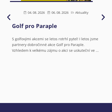
04. 08. 2026
06. 08. 2026
Aktuality
Golf pro Paraple
Ú
s
N
S golfovými akcemi se letos rotrhl pytel! I letos jsme
partnery dobročinné akce Golf pro Paraple.
o
Vzhledem k velkému zájmu o akci se uskuteční ve ...
V
a
N
o