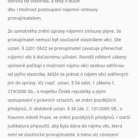
odlišná od vlastníka, a tedy v důsle
dku i možnost postoupení nájemní smlouvy
pronajímatelem.
Ze samotného znění úpravy nájemní smlouvy plyne, že
pronajímatel nemusí být současně vlastníkem věci. Dle
ustan. § 2201 ObčZ se pronajímatel zavazuje přenechat
nájemci věc k dočasnému užívání. Rovněž některé zákony
výslovně počítají s možností nájmu věci osobou odlišnou
od jejího vlastníka. Může se jednat o nájem věci svěřených
jim do správy. Viz např. ustan. § 54 odst. 1 zákona č.
219/2000 Sb., o majetku České republiky a jejím
vystupování v právních vztazích, ve znění pozdějších
předpisů, či obdobně ustan. § 34 zák. č. 131/2000 SB., o
hlavním městě Praze, ve znění pozdějších předpisů. I starší
judikatura připouští, aby byla dána do nájmu věc, která
není ve vlastnictví pronajímatele, k tomu viz Usnesení