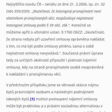
Nejvyššího soudu ČR – senátu ze dne 21. 2.2006, sp. zn. 32
Odo 359/2005: „
Skutečnost, že leasingový pronajímatel není
vlastníkem pronajímaných věcí, nezpůsobuje neplatnost
leasingové smlouvy podle § 39 obč. zák.“
. Konečně se
můžeme opřít o ultimátní ustan. § 1760 ObčZ: „Skutečnost,
že strana nebyla při uzavření smlouvy oprávněna nakládat
s tím, co má být podle smlouvy plněno, sama o sobě
neplatnost smlouvy nevyvolává.“. Současná právní úprava
tedy za určitých okolností připouští i platnost nájemní
smlouvy, kdy na straně pronajímatele osobě neoprávněná
k nakládání s pronajímanou věcí.
V předchozím příspěvku jsme se věnovali otázce nájmu
bytů právnickými osobami a následným podnájmem
takových bytů.
[1]
Institut postoupení nájemní smlouvy
může být praktickou a s právem souladnou alternativou v