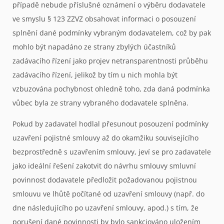
případě nebude příslušné oznámení o výběru dodavatele
ve smyslu § 123 ZZVZ obsahovat informaci o posouzení
splnění dané podmínky vybraným dodavatelem, což by pak
mohlo být napadáno ze strany zbylých účastníků
zadávacího řízení jako projev netransparentnosti průběhu
zadávacího řízení, jelikož by tím u nich mohla být
vzbuzována pochybnost ohledně toho, zda daná podmínka
vůbec byla ze strany vybraného dodavatele splněna.
Pokud by zadavatel hodlal přesunout posouzení podmínky
uzavření pojistné smlouvy až do okamžiku souvisejícího
bezprostředně s uzavřením smlouvy, jeví se pro zadavatele
jako ideální řešení zakotvit do návrhu smlouvy smluvní
povinnost dodavatele předložit požadovanou pojistnou
smlouvu ve lhůtě počítané od uzavření smlouvy (např. do
dne následujícího po uzavření smlouvy, apod.) s tím, že
porušení dané povinnosti by bylo sankciováno uložením