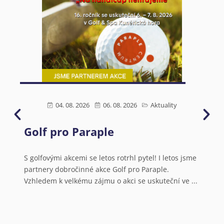
04. 08. 2026
06. 08. 2026
Aktuality
Golf pro Paraple
Ú
s
N
S golfovými akcemi se letos rotrhl pytel! I letos jsme
partnery dobročinné akce Golf pro Paraple.
o
Vzhledem k velkému zájmu o akci se uskuteční ve ...
V
a
N