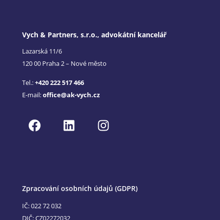
Vych & Partners, s.r.o., advokátní kancelář
Lazarská 11/6
120 00 Praha 2 – Nové město
Tel.:
+420 222 517 466
E-mail:
office@ak-vych.cz
Zpracování osobních údajů (GDPR)
IČ: 022 72 032
DIČ: CZ02272032