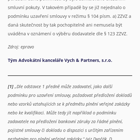
smluvní pokuty. V takovém případě by se již nejednalo o
podmínku uzavření smlouvy v režimu § 104 písm. a) ZZVZ a
daná skutečnost by tak pochopitelně ani nemusela být
uváděna v oznámení o výběru dodavatele dle § 123 ZZVZ.
Zdroj: epravo
Tým Advokátní kanceláře Vych & Partners, s.r.o.
[1]
„Dle odstavce 1 předně může zadavatel, jako další
podmínku pro uzavření smlouvy, požadovat předložení dokladů
nebo vzorků vztahujících se k předmětu plnění veřejné zakázky
nebo ke kvalifikaci. Může tedy jít například o podmínku
zadavatele na předložení bankovní záruky za řádné plnění,
pojistné smlouvy či dokladu o dispozici s určitým zařízením
nezbytným pro plnění veřejné zakázky.“ (viz Dvořák, D.,