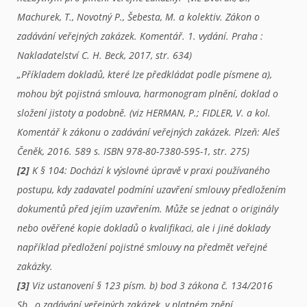
Machurek, T., Novotný P., Šebesta, M. a kolektiv. Zákon o
zadávání veřejných zakázek. Komentář. 1. vydání. Praha :
Nakladatelství C. H. Beck, 2017, str. 634)
„Příkladem dokladů, které lze předkládat podle písmene a),
mohou být pojistná smlouva, harmonogram plnění, doklad o
složení jistoty a podobně. (viz HERMAN, P.; FIDLER, V. a kol.
Komentář k zákonu o zadávání veřejných zakázek. Plzeň: Aleš
Čeněk, 2016. 589 s. ISBN 978-80-7380-595-1, str. 275)
[2]
K § 104: Dochází k výslovné úpravě v praxi používaného
postupu, kdy zadavatel podmíní uzavření smlouvy předložením
dokumentů před jejím uzavřením. Může se jednat o originály
nebo ověřené kopie dokladů o kvalifikaci, ale i jiné doklady
například předložení pojistné smlouvy na předmět veřejné
zakázky.
[3]
Viz ustanovení § 123 písm. b) bod 3 zákona č. 134/2016
Sb., o zadávání veřejných zakázek, v platném znění.