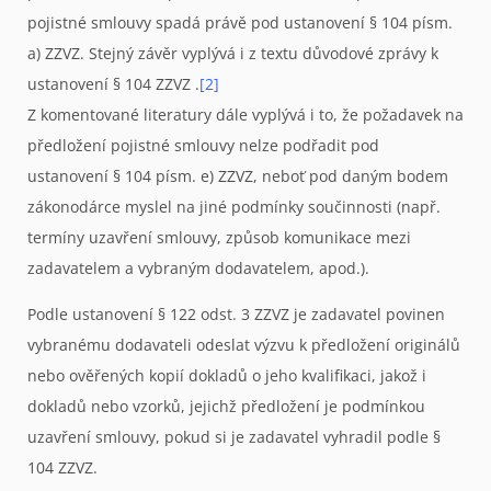
pojistné smlouvy spadá právě pod ustanovení § 104 písm.
a) ZZVZ. Stejný závěr vyplývá i z textu důvodové zprávy k
ustanovení § 104 ZZVZ .
[2]
Z komentované literatury dále vyplývá i to, že požadavek na
předložení pojistné smlouvy nelze podřadit pod
ustanovení § 104 písm. e) ZZVZ, neboť pod daným bodem
zákonodárce myslel na jiné podmínky součinnosti (např.
termíny uzavření smlouvy, způsob komunikace mezi
zadavatelem a vybraným dodavatelem, apod.).
Podle ustanovení § 122 odst. 3 ZZVZ je zadavatel povinen
vybranému dodavateli odeslat výzvu k předložení originálů
nebo ověřených kopií dokladů o jeho kvalifikaci, jakož i
dokladů nebo vzorků, jejichž předložení je podmínkou
uzavření smlouvy, pokud si je zadavatel vyhradil podle §
104 ZZVZ.