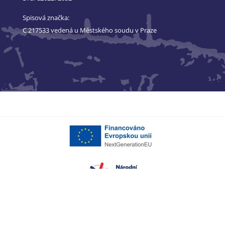
Spisová značka:
C 217533 vedená u Městského soudu v Praze