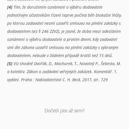
[4]
Tím, že doručením oznámení o výběru dodavatele
jednotlivým účastníkům řízení teprve počíná běh blokační lhůty,
po kterou zadavatel nesmí uzavřít smlouvu na plnění zakázky s
dodavatelem (viz § 246 ZZVZ), je jasné, že doba mezi odesláním
oznámení o výběru dodavatele a prvním dnem, kdy zadavatel
smí dle zákona uzavřít smlouvu na plnění zakázky s vybraným
dodavatelem, nebude v žádném případě kratší než 15 dnů.
[5]
Viz shodně Dvořák, D., Machurek, T., Novotný P., Šebesta, M.
a kolektiv. Zákon o zadávání veřejných zakázek. Komentář. 1.
vydání. Praha : Nakladatelství C. H. Beck, 2017, str. 729
Dočetli jste až sem?