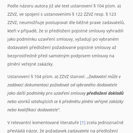
Podle názoru autora již ale text ustanovení § 104 písm. a)
ZZVZ, ve spojení s ustanoveními § 122 ZZVZ resp. § 123
ZZVZ, neumožňuje postupovat dle běžné praxe zadavatelů,
kteří v případě, že si předložení pojistné smlouvy vyhradili
jako podmínku uzavření smlouvy, vyžadují po vybraném
dodavateli předložení požadované pojistné smlouvy až
bezprostředně před samotným podpisem smlouvy na
plnění veřejné zakázky.
Ustanovení § 104 písm. a) ZZVZ stanoví:
„Zadavatel může v
zadávací dokumentaci požadovat od vybraného dodavatele
jako další podmínky pro uzavření smlouvy
předložení dokladů
nebo vzorků vztahujících se k předmětu plnění veřejné zakázky
nebo kvalifikaci dodavatele“.
V relevantní komentované literatuře
[1]
zcela jednoznačně
převládá názor, že požadavek zadavatele na předložení