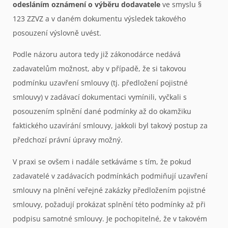
odesláním oznámení o výběru dodavatele
ve smyslu §
123 ZZVZ a v daném dokumentu výsledek takového
posouzení výslovně uvést.
Podle názoru autora tedy již zákonodárce nedává
zadavatelům možnost, aby v případě, že si takovou
podmínku uzavření smlouvy (tj. předložení pojistné
smlouvy) v zadávací dokumentaci vymínili, vyčkali s
posouzením splnění dané podmínky až do okamžiku
faktického uzavírání smlouvy, jakkoli byl takový postup za
předchozí právní úpravy možný.
V praxi se ovšem i nadále setkáváme s tím, že pokud
zadavatelé v zadávacích podmínkách podmiňují uzavření
smlouvy na plnění veřejné zakázky předložením pojistné
smlouvy, požadují prokázat splnění této podmínky až při
podpisu samotné smlouvy. Je pochopitelné, že v takovém