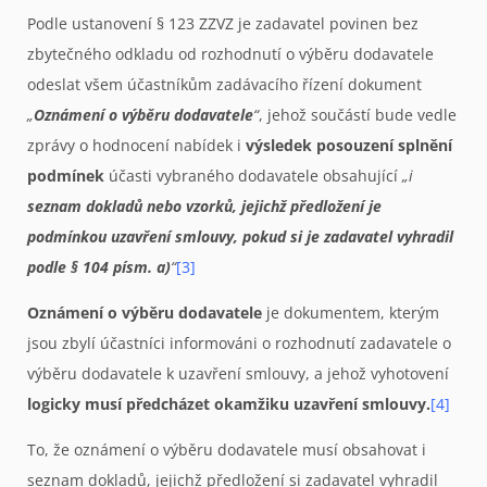
Podle ustanovení § 123 ZZVZ je zadavatel povinen bez
zbytečného odkladu od rozhodnutí o výběru dodavatele
odeslat všem účastníkům zadávacího řízení dokument
„
Oznámení o výběru dodavatele
“
, jehož součástí bude vedle
zprávy o hodnocení nabídek i
výsledek posouzení splnění
podmínek
účasti vybraného dodavatele obsahující
„i
seznam dokladů nebo vzorků, jejichž předložení je
podmínkou uzavření smlouvy, pokud si je zadavatel vyhradil
podle § 104 písm. a)
“
[3]
Oznámení o výběru dodavatele
je dokumentem, kterým
jsou zbylí účastníci informováni o rozhodnutí zadavatele o
výběru dodavatele k uzavření smlouvy, a jehož vyhotovení
logicky musí předcházet okamžiku uzavření smlouvy.
[4]
To, že oznámení o výběru dodavatele musí obsahovat i
seznam dokladů, jejichž předložení si zadavatel vyhradil