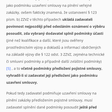
jako podmínku uzavření smlouvy na plnění veřejné
zakázky, ovšem fakticky znamená, že ustanovení § 123
písm. b) ZZVZ v těchto případech
ukládá zadavateli
povinnost nejpozději před odesláním oznámení o výběru
posoudit, zda vybraný dodavatel splnil podmínky účasti
(jiné než kvalifikace a další, které jsou ověřeny
prostřednictvím výzvy a dokladů a informací obdržených
na základě výzvy dle § 122 odst. 3 ZZVZ, zejména technické
či smluvní podmínky a případně další zvláštní podmínky)
[5]
, a to
včetně podmínky předložení pojistné smlouvy,
vyhradil-li si zadavatel její předložení jako podmínku
uzavření smlouvy.
Pokud tedy zadavatel podmiňuje uzavření smlouvy na
plnění zakázky předložením pojistné smlouvy, musí
zadavatel splnění dané podmínky posoudit
ještě před