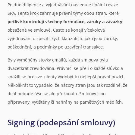
Po due diligence a vyjednávání následuje finální revize
SPA. Tento krok zahrnuje právní týmy obou stran, které
pečlivě kontrolují všechny formulace, záruky a závazky
obsažené ve smlouvě. Často se konají vícekolová
vyjednávání o specifických klauzulích, jako jsou záruky,
odškodnění, a podmínky po uzavření transakce.
Byly vyměněny stovky emailů, každá smlouva byla
dvacetkrát zrevidována. Právníci se přeli o každé slůvko a
snažili se pro své klienty vydobýt tu nejlepší právní pozici.
Několikrát to vypadalo, že názory stran jsou tak rozdílné, že
deal nebude. Vše se ale překonalo. Smlouvy jsou
připraveny, vytištěny či nahrány na paměťových médiích.
Signing (podepsání smlouvy)