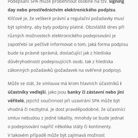
Podepsání SPA může proběhnout osobně na tzv.
signing
day nebo prostřednictvím elektronického podpisu
.
Klíčové je, že veškeré právní a regulační požadavky musí
být splněny, aby byly podpisy platné. Obzvláště dnes při
různých možnostech elektronického podepisování je
zapotřebí se pečlivě informovat o tom, jaká forma podpisu
bude ta právně správná, dostačující jak z hlediska
důvěryhodnosti podepisujících osob, tak z hlediska
zákonných požadavků (požadavek na ověřené podpisy).
Může se stát, že smlouva má krom hlavních účastníků
i
účastníky vedlejší
, jako jsou
banky či zástavní nebo jiní
věřitelé,
jejichž součinnost při uzavírání SPA může být
vhodná či nezbytná. Je dost pravděpodobné, že účastníci
smluv nebudou z jedné lokality, mnohdy se bude jednat
o podepisování napříč několika státy či kontinenty.
V takovém případě může být zajímavá možnost