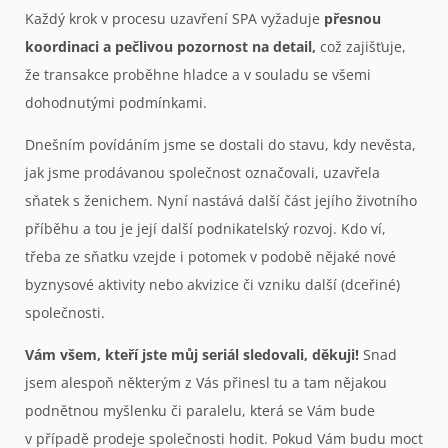
Každý krok v procesu uzavření SPA vyžaduje
přesnou
koordinaci a pečlivou pozornost na detail,
což zajišťuje,
že transakce proběhne hladce a v souladu se všemi
dohodnutými podmínkami.
Dnešním povídáním jsme se dostali do stavu, kdy nevěsta,
jak jsme prodávanou společnost označovali, uzavřela
sňatek s ženichem. Nyní nastává další část jejího životního
příběhu a tou je její další podnikatelský rozvoj. Kdo ví,
třeba ze sňatku vzejde i potomek v podobě nějaké nové
byznysové aktivity nebo akvizice či vzniku další (dceřiné)
společnosti.
Vám všem, kteří jste můj seriál sledovali, děkuji!
Snad
jsem alespoň některým z Vás přinesl tu a tam nějakou
podnětnou myšlenku či paralelu, která se Vám bude
v případě prodeje společnosti hodit. Pokud Vám budu moct