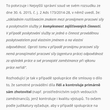
To potvrzuje i Nejvyšší správní soud ve svém rozsudku ze
dne 30. 6. 2015, č. j. 2 Ads 173/2014-28, v němž uvedl, že:
„
základním rozlišovacím znakem mezi pronájmem pracovní síly
a poskytnutím služby je
komplexnost zajišťovaných činností.
V případě poskytování služby se jedná o činnost prováděnou
poskytovatelem pod vlastním jménem a na vlastní
odpovědnost. Oproti tomu v případě pronájmu pracovní síly
nemá pronajímatel pracovní síly (agentura práce) odpovědnost
za výsledek práce a své pronajaté zaměstnance při výkonu
práce neřídí“.
Rozhodující je tak v případě spolupráce dle smlouvy o dílo
to, že samotné provádění díla
řídí a kontroluje primárně
sám zhotovitel
(např. prostřednictvím svých vedoucích
zaměstnanců), jenž kontroluje i kvalitu výstupů. To ovšem
podle judikatury vyžaduje, aby v případě spolupráce na