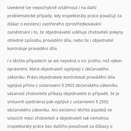
Uvedené lze nepochybně vztáhnout i na další
problematické případy, kdy inspektoráty práce považují za
důkaz o existenci zastřeného zprostředkovávání
zaměstnání i to, že objednávatel uděluje zhotoviteli pokyny
ohledně způsobu provádění díla, nebo že i objednatel
kontroluje provádění díla.
I v těchto případech se ale nejedná o nic jiného, než výkon
oprávnění, která objednateli vyplývají z občanského
zákoníku. Právo objednatele kontrolovat provádění díla
vyplývá přímo z ustanovení § 2953 občanského zákoníku,
vázanost zhotovitele příkazy objednatele (v případě, že je
smluvně ujednána) pak vyplývá z ustanovení § 2592
občanského zákoníku. Ani existenci těchto aspektů ve
vztazích mezi zhotoviteli a objednateli tak nemohou
inspektoráty práce bez dalšího považovat za důkazy o