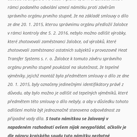
rámci podaného odvolání vznesl námitku proti závěrům
správního orgánu prvního stupně, že na základě smlouvy o dílo
ze dne 20. 1. 2015, kterou správnímu orgánu předložil žalobce
v rámci kontroly dne 5. 2. 2016, nebylo možno odlišit výrobky,
které zhotovovali zaměstnanci žalobce, od výrobků, které
zhotovovali zaměstnanci ostatních subjektů v provozovně Heat
Transfer Systems s. r. o. Žalobce k tomuto závěru správního
orgánu prvního stupně poukázal na skutečnost, že tepelné
výměníky, jejichž montáž byla předmětem smlouvy o dílo ze dne
20. 1. 2015, byly označeny jedinečnými identifikátory právě z
důvodu, aby bylo možno je odlišit od tepelných výměníků, které
předmětem této smlouvy o dílo nebyly, a aby v důsledku tohoto
odlišení mohla být jednoznačně stanovena odpovědnost za
případné vady díla.
S touto námitkou se žalovaný v
napadeném rozhodnutí ovšem nijak nevypořádal, ačkoliv je
dle názoru krajského soudu tuto námitku nezbytné