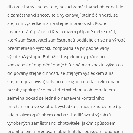
díla ze strany zhotovitele, pokud zaměstnanci objednatele
a zaměstnanci zhotovitele vykonávají stejné činnosti, se
stejným výsledkem a na stejném pracovišti. Podle
inspektorátů práce totiž v takovém případě nelze určit,
který zaměstnavatel zaměstnanců podílejících se na výrobě
předmětného výrobku zodpovídá za případné vady
výrobku/výstupu. Bohužel, inspektoráty práce po
konstatování naplnění daných formálních znaků (výkon co
do povahy stejné činnosti, se stejným výsledkem a na
stejném pracovišti) většinou rezignují na další zkoumání
povahy spolupráce mezi zhotovitelem a objednatelem,
zejména pokud se jedná o nastavení kontrolního
mechanismu ve vztahu k výsledku činností zhotovitele (tj.
zda a jakým způsobem dochází k odlišování výrobků
vyrobených zaměstnanci zhotovitele, jakým způsobem
probíhá jejich předávání objednateli, sepisování dodacích