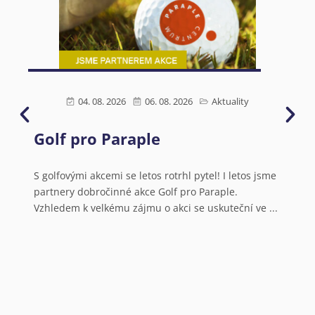
04. 08. 2026
06. 08. 2026
Aktuality
Golf pro Paraple
Ú
s
N
S golfovými akcemi se letos rotrhl pytel! I letos jsme
partnery dobročinné akce Golf pro Paraple.
o
Vzhledem k velkému zájmu o akci se uskuteční ve ...
V
a
N
o