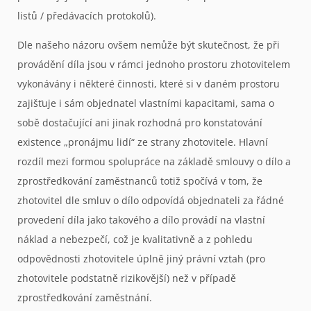
listů / předávacích protokolů).
Dle našeho názoru ovšem nemůže být skutečnost, že při
provádění díla jsou v rámci jednoho prostoru zhotovitelem
vykonávány i některé činnosti, které si v daném prostoru
zajišťuje i sám objednatel vlastními kapacitami, sama o
sobě dostačující ani jinak rozhodná pro konstatování
existence „pronájmu lidí“ ze strany zhotovitele. Hlavní
rozdíl mezi formou spolupráce na základě smlouvy o dílo a
zprostředkování zaměstnanců totiž spočívá v tom, že
zhotovitel dle smluv o dílo odpovídá objednateli za řádné
provedení díla jako takového a dílo provádí na vlastní
náklad a nebezpečí, což je kvalitativně a z pohledu
odpovědnosti zhotovitele úplně jiný právní vztah (pro
zhotovitele podstatně rizikovější) než v případě
zprostředkování zaměstnání.