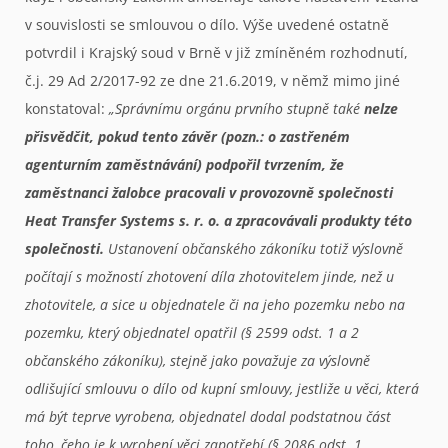
v souvislosti se smlouvou o dílo. Výše uvedené ostatně
potvrdil i Krajský soud v Brně v již zmíněném rozhodnutí,
č.j. 29 Ad 2/2017-92 ze dne 21.6.2019, v němž mimo jiné
konstatoval:
„Správnímu orgánu prvního stupně také
nelze
přisvědčit, pokud tento závěr (pozn.: o zastřeném
agenturním zaměstnávání) podpořil tvrzením, že
zaměstnanci žalobce pracovali v provozovně společnosti
Heat Transfer Systems s. r. o. a zpracovávali produkty této
společnosti.
Ustanovení občanského zákoníku totiž výslovně
počítají s možností zhotovení díla zhotovitelem jinde, než u
zhotovitele, a sice u objednatele či na jeho pozemku nebo na
pozemku, který objednatel opatřil (§ 2599 odst. 1 a 2
občanského zákoníku), stejně jako považuje za výslovně
odlišující smlouvu o dílo od kupní smlouvy, jestliže u věci, která
má být teprve vyrobena, objednatel dodal podstatnou část
toho, čeho je k vyrobení věci zapotřebí (§ 2086 odst. 1