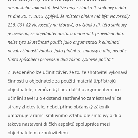
občanského zákoníku). Jestliže tedy z článku II. smlouvy o dílo
ze dne 20. 1. 2015 vyplývá, že místem plnění má být: Novosedly
238, 691 82 Novosedly na Moravě, a v článku III. této smlouvy
je uvedeno, že objednatel obstará materiál k provedení díla,
nelze tyto skutečnosti použít jako argumentaci k eliminaci
povahy činnosti žalobce jako plnění ze smlouvy o dílo, neboť s
tímto způsobem provedení díla zákon výslovně počítá.“
Z uvedeného lze učinit závěr, že to, že zhotovitel vykonává
činnosti u objednatele za použití materiálů/přístrojů
objednatele, nemůže být bez dalšího argumentem pro
učinění závěru o existenci zastřeného zaměstnávání ze
strany zhotovitele, neboť přímo občanský zákoník
umožňuje v rámci smluvního vztahu dle smlouvy o dílo
takové nastavení dílčích aspektů spolupráce mezi
objednatelem a zhotovitelem.