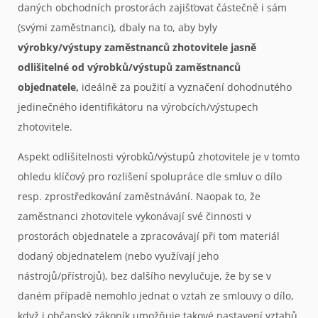
daných obchodních prostorách zajišťovat částečně i sám
(svými zaměstnanci), dbaly na to, aby byly
výrobky/výstupy zaměstnanců zhotovitele jasně
odlišitelné od výrobků/výstupů zaměstnanců
objednatele,
ideálně za použití a vyznačení dohodnutého
jedinečného identifikátoru na výrobcích/výstupech
zhotovitele.
Aspekt odlišitelnosti výrobků/výstupů zhotovitele je v tomto
ohledu klíčový pro rozlišení spolupráce dle smluv o dílo
resp. zprostředkování zaměstnávání. Naopak to, že
zaměstnanci zhotovitele vykonávají své činnosti v
prostorách objednatele a zpracovávají při tom materiál
dodaný objednatelem (nebo využívají jeho
nástrojů/přístrojů), bez dalšího nevylučuje, že by se v
daném případě nemohlo jednat o vztah ze smlouvy o dílo,
když i občanský zákoník umožňuje takové nastavení vztahů