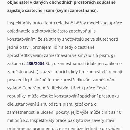
objednatel v daných obchodních prostorách současně
zajišťuje částečně i sám (svými zaměstnanci).
Inspektoráty práce tento relativně běžný model spolupráce
objednatele a zhotovitele často zpochybňuji s
konstatováním, že ze strany zhotovitelů se ve skutečnosti
jedná o tzv. „pronájem lidí“ a tedy o zastřené
zprostředkovávání zaměstnávání ve smyslu § 5 písm. g)
zákona č.
435/2004
Sb., o zaměstnanosti (dále jen „zákon o
zaměstnanosti“), což v situacích, kdy tito zhotovitelé nemají
povolení k příslušné formě zprostředkování zaměstnání
vydané Generálním ředitelstvím Úřadu práce České
republiky, může vést ke konstatování spáchání přestupku
dle ustanovení § 140 odst. 1 písm. g) zákona o
zaměstnanosti a uložení pokuty, jejíž výše může činit až 10
milionů Kč. Inspektoráty práce pak tyto své závěry staví
primárně na argumentu, že se nemůže jednat o provádění