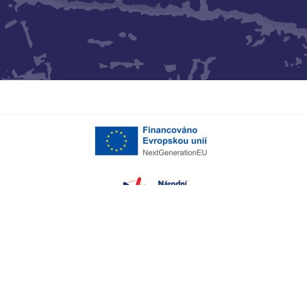
Projekt „Kreativní vouchery Advokátní kancelář Vych & Partners, s.r.o“
byl realizován za finanční spoluúčasti EU prostřednictvím Národního