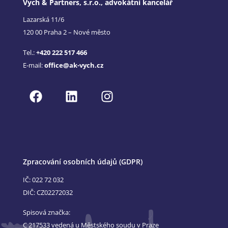
Vych & Partners, s.r.o., advokátní kancelář
Lazarská 11/6
120 00 Praha 2 – Nové město
Tel.:
+420 222 517 466
E-mail:
office@ak-vych.cz
Zpracování osobních údajů (GDPR)
IČ: 022 72 032
DIČ: CZ02272032
Spisová značka:
C 217533 vedená u Městského soudu v Praze