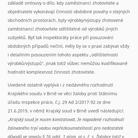
základě smlouvy o dílo, kdy zaměstnanci zhotovitele a
objednatele vykonávají činnosti obdobné povahy v stejných
obchodních prostorách, byly výrobky/výstupy zhotovené
zaměstnanci zhotovitele odlišitelné od výrobků jiných
subjektů. Byť tak inspektoráty práce při posuzování
obdobných případů nečiní, měly by se v praxi zabývat vždy
i detailním posouzením tohoto aspektu „odlišitelnosti
výrobků/výstupů“, jinak totiž vůbec nemůžou kvalifikovaně
hodnotit komplexnost činnosti zhotovitele.
Uvedené ostatně vyplývá i z nedávného rozhodnutí
Krajského soudu v Brně ve věci žaloby proti Státnímu
úřadu Inspekce práce, č.j. 29 Ad 2/2017-92 ze dne
21.6.2019, v němž Krajský soud v Brně uvedl následující:
„
Krajský soud je nucen konstatovat, že napadené rozhodnutí
žalovaného trpí vadou nepřezkoumatelnosti pro nedostatek
důvodů ve smyslu § 76 odst. 1 písm. a) s. ř. s. Žalobce totiž v