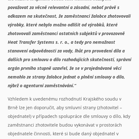
považovat za věcně relevantní a zásadní, neboť právě s
odkazem na skutečnost, že zaměstnanci žalobce zhotovovali
výrobky, které nebylo možno odlišit od výrobků, které
zhotovovali zaměstnanci ostatních subjektů v provozovně
Heat Transfer Systems s. r. o., a tedy pro nemožnost
stanovení odpovědnosti za vady, lhůt pro provedení díla a
dalších pro smlouvu o dílo rozhodujících skutečností, správní
orgán prvního stupně uzavřel, že se v projednávané věci
nemohlo ze strany žalobce jednat o plnění smlouvy o dílo,
nýbrž o agenturní zaměstnávání.“
Vzhledem k uvedenému rozhodnutí Krajského soudu v
Brně lze jen doporučit, aby smluvní strany (zhotovitel –
objednatel) v případech spolupráce dle smlouvy o dílo, kdy
zaměstnanci zhotovitele budou vykonávat v prostorách
objednatele činnosti, které si bude daný objednatel v