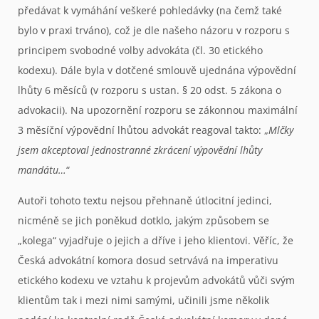
předávat k vymáhání veškeré pohledávky (na čemž také
bylo v praxi trváno), což je dle našeho názoru v rozporu s
principem svobodné volby advokáta (čl. 30 etického
kodexu). Dále byla v dotčené smlouvě ujednána výpovědní
lhůty 6 měsíců (v rozporu s ustan. § 20 odst. 5 zákona o
advokacii). Na upozornění rozporu se zákonnou maximální
3 měsíční výpovědní lhůtou advokát reagoval takto: „
Mlčky
jsem akceptoval jednostranné zkrácení výpovědní lhůty
mandátu…
“
Autoři tohoto textu nejsou přehnaně útlocitní jedinci,
nicméně se jich poněkud dotklo, jakým způsobem se
„kolega“ vyjadřuje o jejich a dříve i jeho klientovi. Věříc, že
Česká advokátní komora dosud setrvává na imperativu
etického kodexu ve vztahu k projevům advokátů vůči svým
klientům tak i mezi nimi samými, učinili jsme několik