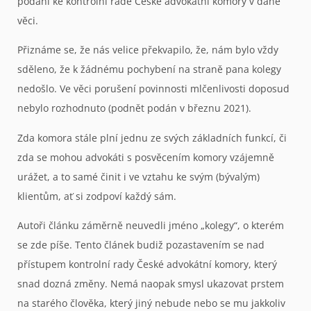
podání ke kontrolní radě České advokátní komory v dané
věci.
Přiznáme se, že nás velice překvapilo, že, nám bylo vždy
sděleno, že k žádnému pochybení na straně pana kolegy
nedošlo. Ve věci porušení povinnosti mlčenlivosti doposud
nebylo rozhodnuto (podnět podán v březnu 2021).
Zda komora stále plní jednu ze svých základních funkcí, či
zda se mohou advokáti s posvěcením komory vzájemně
urážet, a to samé činit i ve vztahu ke svým (bývalým)
klientům, ať si zodpoví každý sám.
Autoři článku záměrně neuvedli jméno „kolegy“, o kterém
se zde píše. Tento článek budiž pozastavením se nad
přístupem kontrolní rady České advokátní komory, který
snad dozná změny. Nemá naopak smysl ukazovat prstem
na starého člověka, který jiný nebude nebo se mu jakkoliv