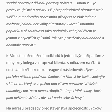
soudní ochrany z důvodu poruchy práva u … soudu v … je
projev zoufalství a naivity. Při pětapadesátileté platnosti stále
svěžího a moderního procesního předpisu se však jedná o
možnost jedinou bez volby alternativy. Placení soudního
poplatku v té souvislosti jako podmínky zahájení řízení je
jedním z nejlepších způsobů, jak tyto prostředky dlouhodobě a
dokonale umrtvit.“
K žádosti o předložení podkladů k jednotlivým případům z
doby, kdy kolega zastupoval klienta, s odkazem na čl. 10
odst. 4 etického kodexu, reagoval následovně:
„Zjevnou
potřebu někoho poučovat, úkolovat a řídit si laskavě uspokojte
s klientem, který se zejména pod vlivem poradenství Vašeho
nadkolegy partnera nepostrádajícího imperiální znaky chová
jako neřízená střela s absencí pudu sebezáchovy.“
Na adresu předsedy představenstva společnosti:
„Takový