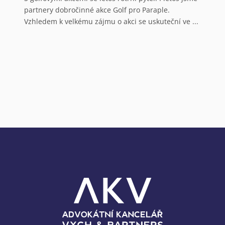
N
partnery dobročinné akce Golf pro Paraple.
o
Vzhledem k velkému zájmu o akci se uskuteční ve ...
V
a
N
o