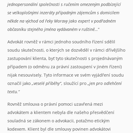
jednopersonální společnosti s ručením omezeným podbízející
se velkoplošnými inzeráty případným zájemcům s domicilem
někde na východ od řeky Moravy jako expert v podřadném
občasníku stejného jména vydávaném v ruštině…
“
Advokát rovněž v rámci jednoho soudního řízení sdělil
soudu skutečnosti, o kterých se dozvěděl v rámci dřívějšího
zastupování klienta, byť tyto skutečnosti s projednávaným
případem (o odměnu za právní zastoupení v jiném řízení)
nijak nesouvisely. Tyto informace ve svém vyjádření soudu
označil jako
„veselé příběhy“
, sloužící pro
„jen pro odlehčení
textu.“
Rovněž smlouva o právní pomoci uzavřená mezi
advokátem a klientem nebyla dle našeho přesvědčení
souladná se zákonem o advokacii, potažmo etickým
kodexem. Klient byl dle smlouvy povinen advokátovi