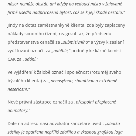
názor nemůže obstát, ani kdyby na vedoucí místo v žalované
firmě usedla nadpřirozená bytost, což se k její škodě nestalo.“
Jindy na dotaz zaměstnankyně klienta, zda byly zaplaceny
náklady soudního řízení, reagoval tak, že předsedu
představenstva označil za
„submisivního“
a výzvy k zaslání
vyúčtování označil za
„nablblé,“
podněty ke kárné komisi
ČAK za
„udání.“
Ve vyjádření k žalobě označil společnost (rozuměj svého
bývalého klienta) za
„nenasytnou, chamtivou a extrémně
neseriózní.“
Nové právní zástupce označil za
„přespolní přeplacené
animátory.“
Dále na adresu naší advokátní kanceláře uvedl: „
obálka
zásilky je opatřena nepříliš zdařilou a vkusnou grafikou loga