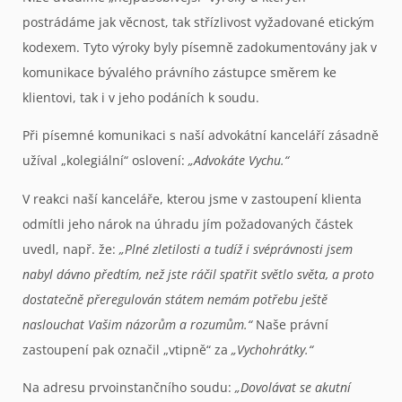
postrádáme jak věcnost, tak střízlivost vyžadované etickým
kodexem. Tyto výroky byly písemně zadokumentovány jak v
komunikace bývalého právního zástupce směrem ke
klientovi, tak i v jeho podáních k soudu.
Při písemné komunikaci s naší advokátní kanceláří zásadně
užíval „kolegiální“ oslovení:
„Advokáte Vychu.“
V reakci naší kanceláře, kterou jsme v zastoupení klienta
odmítli jeho nárok na úhradu jím požadovaných částek
uvedl, např. že:
„Plné zletilosti a tudíž i svéprávnosti jsem
nabyl dávno předtím, než jste ráčil spatřit světlo světa, a proto
dostatečně přeregulován státem nemám potřebu ještě
naslouchat Vašim názorům a rozumům.“
Naše právní
zastoupení pak označil „vtipně“ za
„Vychohrátky.“
Na adresu prvoinstančního soudu:
„Dovolávat se akutní