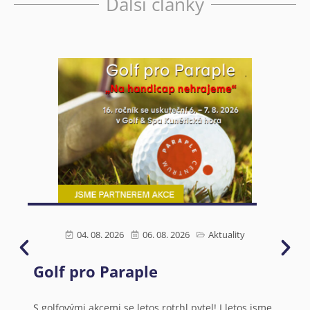
Další články
04. 08. 2026
06. 08. 2026
Aktuality
Golf pro Paraple
Ú
s
S golfovými akcemi se letos rotrhl pytel! I letos jsme