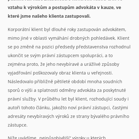
vztahu k výrokům a postupům advokáta v kauze, ve
které jsme našeho klienta zastupovali.
Korporátní klient byl dlouhé roky zastupován advokátem,
mimo jiné v oblasti vymáhání drobných pohledávek. Klient
se po změně na pozici předsedy představenstva rozhodnul
ukončit se svým právní zástupcem spolupráci, a to
zejména proto, že jeho nevybíravé a urážlivé způsoby
vyjadřování poškozovaly obraz klienta u veřejnosti.
Následovalo přibližně pětileté období mnoha soudních
sporů o výši a splatnosti odměny advokáta za poskytnuté
právní služby. V průběhu let byl klient, rozhodující soudy i
autoři tohoto článku, jakožto noví právní zástupci, častými
adresáty nevybíravých výroků ze strany bývalého právního
zástupce.
Níže uvádíme „nejpůsobivější“ výroky u kterých