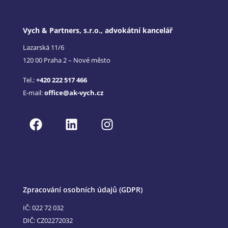
Vych & Partners, s.r.o., advokátní kancelář
Lazarská 11/6
120 00 Praha 2 – Nové město
Tel.:
+420 222 517 466
E-mail:
office@ak-vych.cz
Zpracování osobních údajů (GDPR)
IČ: 022 72 032
DIČ: CZ02272032