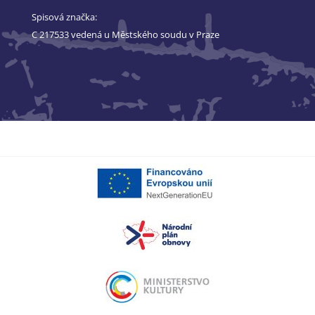
Spisová značka:
C 217533 vedená u Městského soudu v Praze