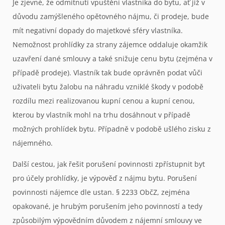
Je zjevné, že odmítnutí vpuštění vlastníka do bytu, ať již v
důvodu zamýšleného opětovného nájmu, či prodeje, bude
mít negativní dopady do majetkové sféry vlastníka.
Nemožnost prohlídky za strany zájemce oddaluje okamžik
uzavření dané smlouvy a také snižuje cenu bytu (zejména v
případě prodeje). Vlastník tak bude oprávněn podat vůči
uživateli bytu žalobu na náhradu vzniklé škody v podobě
rozdílu mezi realizovanou kupní cenou a kupní cenou,
kterou by vlastník mohl na trhu dosáhnout v případě
možných prohlídek bytu. Případně v podobě ušlého zisku z
nájemného.
Další cestou, jak řešit porušení povinnosti zpřístupnit byt
pro účely prohlídky, je výpověď z nájmu bytu. Porušení
povinnosti nájemce dle ustan. § 2233 ObčZ, zejména
opakované, je hrubým porušením jeho povinností a tedy
způsobilým výpovědním důvodem z nájemní smlouvy ve