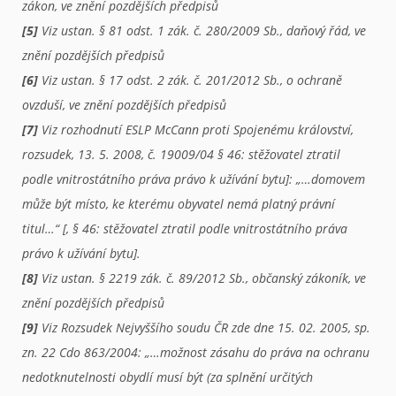
zákon, ve znění pozdějších předpisů
[5]
Viz ustan. § 81 odst. 1 zák. č. 280/2009 Sb., daňový řád, ve
znění pozdějších předpisů
[6]
Viz ustan. § 17 odst. 2 zák. č. 201/2012 Sb., o ochraně
ovzduší, ve znění pozdějších předpisů
[7]
Viz rozhodnutí ESLP McCann proti Spojenému království,
rozsudek, 13. 5. 2008, č. 19009/04 § 46: stěžovatel ztratil
podle vnitrostátního práva právo k užívání bytu]: „…domovem
může být místo, ke kterému obyvatel nemá platný právní
titul…“ [, § 46: stěžovatel ztratil podle vnitrostátního práva
právo k užívání bytu].
[8]
Viz ustan. § 2219 zák. č. 89/2012 Sb., občanský zákoník, ve
znění pozdějších předpisů
[9]
Viz Rozsudek Nejvyššího soudu ČR zde dne 15. 02. 2005, sp.
zn. 22 Cdo 863/2004: „…možnost zásahu do práva na ochranu
nedotknutelnosti obydlí musí být (za splnění určitých