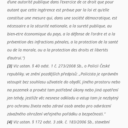
d’une autorité publique dans l’exercice de ce droit que pour
autant que cette ingérence est prévue par la loi et qu’elle
constitue une mesure qui, dans une société démocratique, est
nécessaire a la sécurité nationale, a la sureté publique, au
bien-etre économique du pays, a la défense de l’ordre et a la
prévention des infractions pénales, a la protection de la santé
ou de la morale, ou a la protection des droits et libertés
d’autrui.“)
[3]
Viz ustan. § 40 odst. 1 č. 273/2008 Sb., o Policii České
republiky, ve znění pozdějších předpisů: „Policista je oprávněn
vstoupit bez souhlasu uživatele do obydlí, jiného prostoru nebo
na pozemek a provést tam potřebné úkony nebo jiná opatření
jen tehdy, jestliže věc nesnese odkladu a vstup tam je nezbytný
pro ochranu života nebo zdraví osob anebo pro odvrácení
závažného ohrožení veřejného pořádku a bezpečnosti.“
[4]
Viz ustan. § 172 odst. 3 zák. č. 183/2006 Sb., stavební