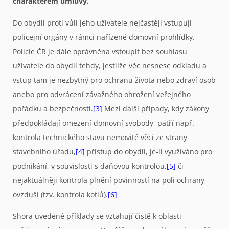
charakterem úmluvy.
Do obydlí proti vůli jeho uživatele nejčastěji vstupují
policejní orgány v rámci nařízené domovní prohlídky.
Policie ČR je dále oprávněna vstoupit bez souhlasu
uživatele do obydlí tehdy, jestliže věc nesnese odkladu a
vstup tam je nezbytný pro ochranu života nebo zdraví osob
anebo pro odvrácení závažného ohrožení veřejného
pořádku a bezpečnosti.
[3]
Mezi další případy, kdy zákony
předpokládají omezení domovní svobody, patří např.
kontrola technického stavu nemovité věci ze strany
stavebního úřadu,
[4]
přístup do obydlí, je-li využíváno pro
podnikání, v souvislosti s daňovou kontrolou,
[5]
či
nejaktuálněji kontrola plnění povinností na poli ochrany
ovzduší (tzv. kontrola kotlů).
[6]
Shora uvedené příklady se vztahují čistě k oblasti