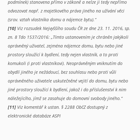
podmínek) stanovena přímo v zákoně a nelze ji tedy nepřímo
odvozovat např. z majetkového práva jiného na užívání věci
(srov. vztah vlastníka domu a nájemce bytu).“
[10]
Viz rozsudek Nejvyššího soudu ČR ze dne 23. 11. 2016, sp.
zn. 8 Tdo 1537/2016: „Tímto ustanovením je chráněn jakýkoli
oprávněný uživatel, zejména nájemce domu, bytu nebo jiné
prostory sloužící k bydlení, tedy nejen vlastník, a to proti
komukoli (i proti vlastníkovi). Neoprávněným vniknutím do
obydlí jiného je nežádoucí, bez souhlasu nebo proti vůli
oprávněného uživatele uskutečněné vejití do domu, bytu nebo
jiné prostory sloužící k bydlení, jakož i do příslušenství k nim
náležejícího, jímž se zasahuje do domovní svobody jiného.“
[11]
Viz komentář k ustan. § 2288 ObčZ dostupný z
elektronické databáze ASPI