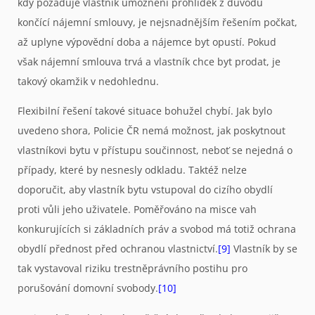
kdy požaduje vlastník umožnění prohlídek z důvodu
končící nájemní smlouvy, je nejsnadnějším řešením počkat,
až uplyne výpovědní doba a nájemce byt opustí. Pokud
však nájemní smlouva trvá a vlastník chce byt prodat, je
takový okamžik v nedohlednu.
Flexibilní řešení takové situace bohužel chybí. Jak bylo
uvedeno shora, Policie ČR nemá možnost, jak poskytnout
vlastníkovi bytu v přístupu součinnost, neboť se nejedná o
případy, které by nesnesly odkladu. Taktéž nelze
doporučit, aby vlastník bytu vstupoval do cizího obydlí
proti vůli jeho uživatele. Poměřováno na misce vah
konkurujících si základních práv a svobod má totiž ochrana
obydlí přednost před ochranou vlastnictví.
[9]
Vlastník by se
tak vystavoval riziku trestněprávního postihu pro
porušování domovní svobody.
[10]