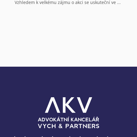
Vzhledem k velkému zájmu o akci se uskuteční ve ...
V
a
N
o