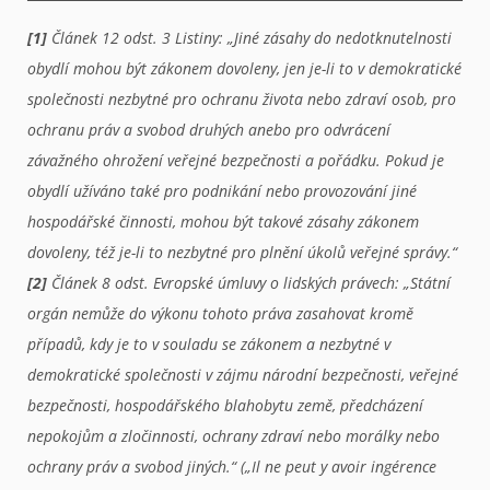
[1]
Článek 12 odst. 3 Listiny: „Jiné zásahy do nedotknutelnosti
obydlí mohou být zákonem dovoleny, jen je-li to v demokratické
společnosti nezbytné pro ochranu života nebo zdraví osob, pro
ochranu práv a svobod druhých anebo pro odvrácení
závažného ohrožení veřejné bezpečnosti a pořádku. Pokud je
obydlí užíváno také pro podnikání nebo provozování jiné
hospodářské činnosti, mohou být takové zásahy zákonem
dovoleny, též je-li to nezbytné pro plnění úkolů veřejné správy.“
[2]
Článek 8 odst. Evropské úmluvy o lidských právech: „Státní
orgán nemůže do výkonu tohoto práva zasahovat kromě
případů, kdy je to v souladu se zákonem a nezbytné v
demokratické společnosti v zájmu národní bezpečnosti, veřejné
bezpečnosti, hospodářského blahobytu země, předcházení
nepokojům a zločinnosti, ochrany zdraví nebo morálky nebo
ochrany práv a svobod jiných.“ („Il ne peut y avoir ingérence