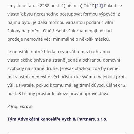
smyslu ustan. § 2288 odst. 1) písm. a) ObčZ.
[11]
Pokud se
vlastník bytu nerozhodne postupovat formou výpovědi z
nájmu bytu, je další možnou variantou podání civilní
žaloby na plnění. Obě řešení však znamenají odklad
prodeje nemovité věci minimálně o několik měsíců.
Je neustále nutné hledat rovnováhu mezi ochranou
vlastnického práva na straně jedné a ochranou domovní
svobody na straně druhé. Je však otázkou, zda by neměl
mít vlastník nemovité věci přístup ke svému majetku i proti
vůli uživatele, pokud k tomu má legitimní důvod. Článek 12
odst. 3 Listiny prostor k takové právní úpravě dává.
Zdroj: epravo
Tým Advokátní kanceláře Vych & Partners, s.r.o.