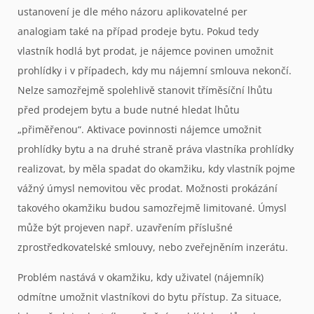
ustanovení je dle mého názoru aplikovatelné per
analogiam také na případ prodeje bytu. Pokud tedy
vlastník hodlá byt prodat, je nájemce povinen umožnit
prohlídky i v případech, kdy mu nájemní smlouva nekončí.
Nelze samozřejmě spolehlivě stanovit tříměsíční lhůtu
před prodejem bytu a bude nutné hledat lhůtu
„přiměřenou“. Aktivace povinnosti nájemce umožnit
prohlídky bytu a na druhé straně práva vlastníka prohlídky
realizovat, by měla spadat do okamžiku, kdy vlastník pojme
vážný úmysl nemovitou věc prodat. Možnosti prokázání
takového okamžiku budou samozřejmě limitované. Úmysl
může být projeven např. uzavřením příslušné
zprostředkovatelské smlouvy, nebo zveřejněním inzerátu.
Problém nastává v okamžiku, kdy uživatel (nájemník)
odmítne umožnit vlastníkovi do bytu přístup. Za situace,