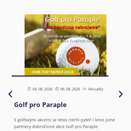
04. 08. 2026
06. 08. 2026
Aktuality
Golf pro Paraple
Ú
s
N
S golfovými akcemi se letos rotrhl pytel! I letos jsme
partnery dobročinné akce Golf pro Paraple.
o