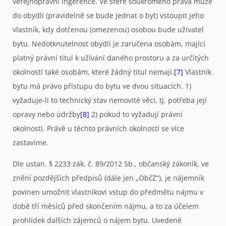
veřejnoprávní ingerence. Ve sféře soukromého práva může
do obydlí (pravidelně se bude jednat o byt) vstoupit jeho
vlastník, kdy dotčenou (omezenou) osobou bude uživatel
bytu. Nedotknutelnost obydlí je zaručena osobám, mající
platný právní titul k užívání daného prostoru a za určitých
okolností také osobám, které žádný titul nemají.
[7]
Vlastník
bytu má právo přístupu do bytu ve dvou situacích. 1)
vyžaduje-li to technický stav nemovité věci, tj. potřeba její
opravy nebo údržby
[8]
2) pokud to vyžadují právní
okolnosti. Právě u těchto právních okolností se více
zastavíme.
Dle ustan. § 2233 zák. č. 89/2012 Sb., občanský zákoník, ve
znění pozdějších předpisů (dále jen „ObčZ“), je nájemník
povinen umožnit vlastníkovi vstup do předmětu nájmu v
době tří měsíců před skončením nájmu, a to za účelem
prohlídek dalších zájemců o nájem bytu. Uvedené