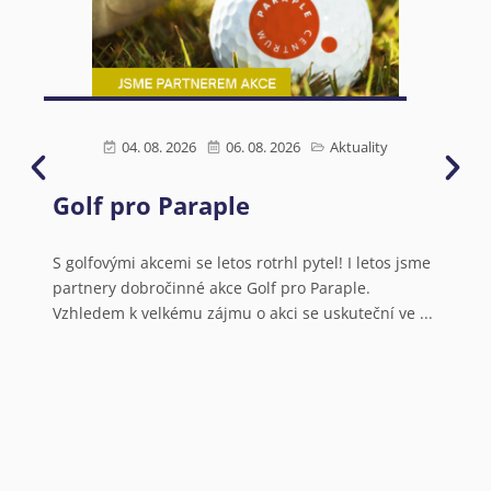
04. 08. 2026
06. 08. 2026
Aktuality
Golf pro Paraple
Ú
s
N
S golfovými akcemi se letos rotrhl pytel! I letos jsme
partnery dobročinné akce Golf pro Paraple.
o
Vzhledem k velkému zájmu o akci se uskuteční ve ...
V
a
N
o