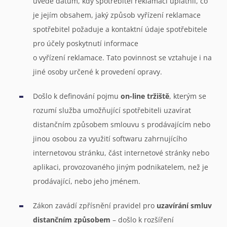
uvede datum, kdy spotřebitel reklamaci uplatnil, co
je jejím obsahem, jaký způsob vyřízení reklamace
spotřebitel požaduje a kontaktní údaje spotřebitele
pro účely poskytnutí informace
o vyřízení reklamace. Tato povinnost se vztahuje i na
jiné osoby určené k provedení opravy.
Došlo k definování pojmu
on-line tržiště
, kterým se
rozumí služba umožňující spotřebiteli uzavírat
distančním způsobem smlouvu s prodávajícím nebo
jinou osobou za využití softwaru zahrnujícího
internetovou stránku, část internetové stránky nebo
aplikaci, provozovaného jiným podnikatelem, než je
prodávající, nebo jeho jménem.
Zákon zavádí zpřísnění pravidel pro
uzavírání smluv
distančním způsobem
– došlo k rozšíření