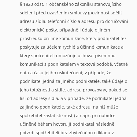
§ 1820 odst. 1 občanského zákoníku stanovujícího
sdělení před uzavřením smlouvy (povinnost sdělit
adresu sídla, telefonní číslo a adresu pro doručování
elektronické pošty, případně i údaje o jiném
prostředku on-line komunikace, který podnikatel též
poskytuje za účelem rychlé a účinné komunikace a
který spotřebiteli umožňuje uchovat písemnou
komunikaci s podnikatelem v textové podobě, včetně
data a času jejího uskutečnění; v případě, že
podnikatel jedná za jiného podnikatele, také údaje o
jeho totožnosti a sídle, adresu provozovny, pokud se
liší od adresy sídla, a v případě, že podnikatel jedná
za jiného podnikatele, také adresu, na niž může
spotřebitel zaslat stížnost,) a např. při nabídce
učiněné během hovoru ji podnikatel následně
potvrdí spotřebiteli bez zbytečného odkladu v