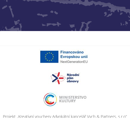
Projekt „Kreativní vouchery Advokátní kancelář Vych & Partners, s.r.o“
byl realizován za finanční spoluúčasti EU prostřednictvím Národního