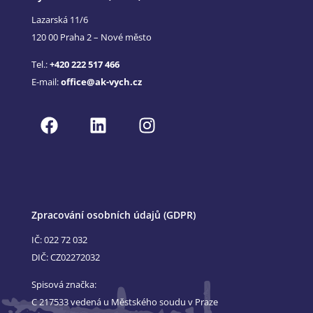
Lazarská 11/6
120 00 Praha 2 – Nové město
Tel.:
+420 222 517 466
E-mail:
office@ak-vych.cz
Zpracování osobních údajů (GDPR)
IČ: 022 72 032
DIČ: CZ02272032
Spisová značka:
C 217533 vedená u Městského soudu v Praze