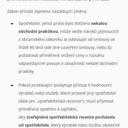
Zákon přináší zejména následující změny:
Spotřebitel, jehož právo bylo dotčeno
nekalou
obchodní praktikou
, může vedle nároků plynoucích
z občanského zákoníku a) odstoupit od smlouvy ve
lhůtě 90 dnů ode dne uzavření smlouvy, nebo b)
požadovat přiměřené snížení ceny v rozsahu
odpovídajícím povaze a závažnosti nekalé obchodní
praktiky.
Pokud prodávající poskytuje přístup k hodnocení
výrobků nebo služeb, které provedl jiný spotřebitel
(dále jen „spotřebitelská recenze“), musí přijmout
přiměřená opatření k zajištění,
aby
zveřejněná spotřebitelská recenze pocházela
od spotřebitele
, který výrobek nebo službu skutečně