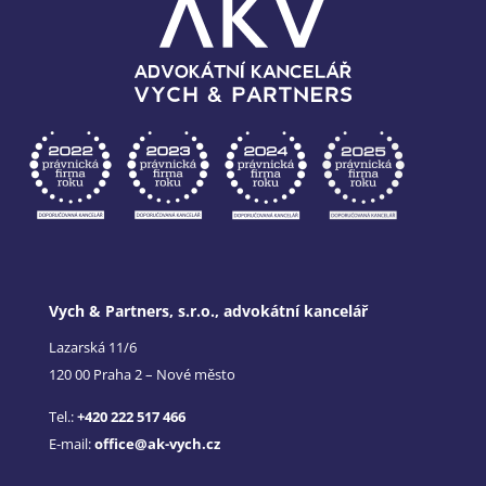
Vych & Partners, s.r.o., advokátní kancelář
Lazarská 11/6
120 00 Praha 2 – Nové město
Tel.:
+420 222 517 466
E-mail:
office@ak-vych.cz