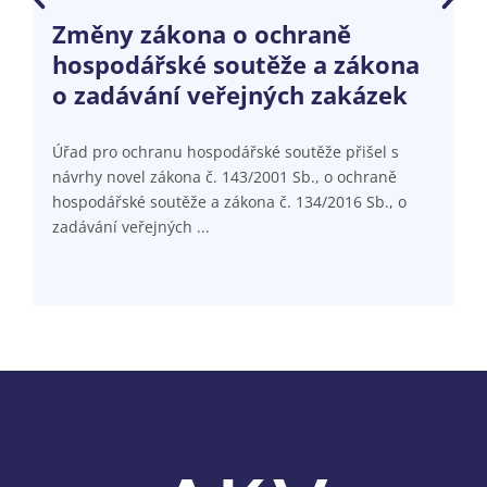
Změny zákona o ochraně
Z
hospodářské soutěže a zákona
J
o zadávání veřejných zakázek
v
s
Úřad pro ochranu hospodářské soutěže přišel s
návrhy novel zákona č. 143/2001 Sb., o ochraně
M
hospodářské soutěže a zákona č. 134/2016 Sb., o
v
zadávání veřejných ...
l
m