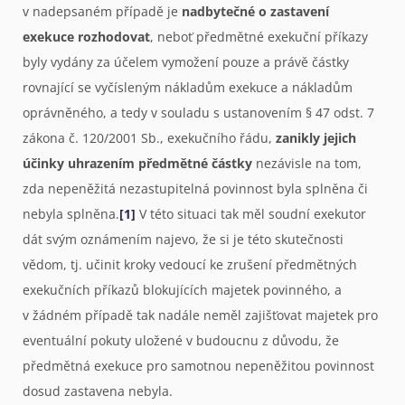
v nadepsaném případě je
nadbytečné o zastavení
exekuce rozhodovat
, neboť předmětné exekuční příkazy
byly vydány za účelem vymožení pouze a právě částky
rovnající se vyčísleným nákladům exekuce a nákladům
oprávněného, a tedy v souladu s ustanovením § 47 odst. 7
zákona č. 120/2001 Sb., exekučního řádu,
zanikly jejich
účinky uhrazením předmětné částky
nezávisle na tom,
zda nepeněžitá nezastupitelná povinnost byla splněna či
nebyla splněna.
[1]
V této situaci tak měl soudní exekutor
dát svým oznámením najevo, že si je této skutečnosti
vědom, tj. učinit kroky vedoucí ke zrušení předmětných
exekučních příkazů blokujících majetek povinného, a
v žádném případě tak nadále neměl zajišťovat majetek pro
eventuální pokuty uložené v budoucnu z důvodu, že
předmětná exekuce pro samotnou nepeněžitou povinnost
dosud zastavena nebyla.