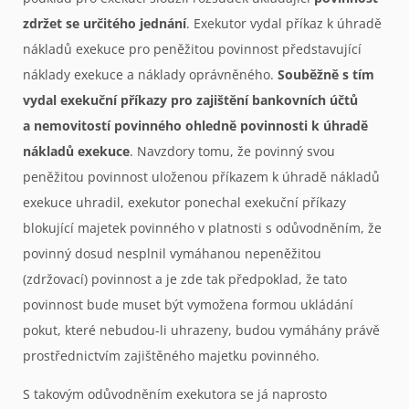
zdržet se určitého jednání
. Exekutor vydal příkaz k úhradě
nákladů exekuce pro peněžitou povinnost představující
náklady exekuce a náklady oprávněného.
Souběžně s tím
vydal exekuční příkazy pro zajištění bankovních účtů
a nemovitostí povinného ohledně povinnosti k úhradě
nákladů exekuce
. Navzdory tomu, že povinný svou
peněžitou povinnost uloženou příkazem k úhradě nákladů
exekuce uhradil, exekutor ponechal exekuční příkazy
blokující majetek povinného v platnosti s odůvodněním, že
povinný dosud nesplnil vymáhanou nepeněžitou
(zdržovací) povinnost a je zde tak předpoklad, že tato
povinnost bude muset být vymožena formou ukládání
pokut, které nebudou-li uhrazeny, budou vymáhány právě
prostřednictvím zajištěného majetku povinného.
S takovým odůvodněním exekutora se já naprosto