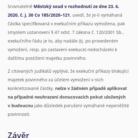
Srovnatelně
Městský soud v rozhodnutí ze dne 23. 6.
2020, č. j. 30 Co 185/2020–121
, uvedl, že je-li vymáhaná
částka specifikovaná v exekučním příkazu vymožena, pak
smyslem ustanovení § 47 odst. 7 zákona č. 120/2001 Sb.,
exekučního řádu je to, aby nadále (tj. po provedeném
vymožení, resp. po zastavení exekuce) nedocházelo k
dalšímu postižení majetku povinného.
Z citovaných judikátů vyplývá, že exekuční příkazy blokující
majetek povinného za účelem vymožení v nich
konkretizované částky,
nelze v žádném případě aplikovat
na případné neuhrazení donucovacích pokut uložených
v budoucnu
jako důsledek porušení vymáhané nepeněžité
povinnosti.
Závěr