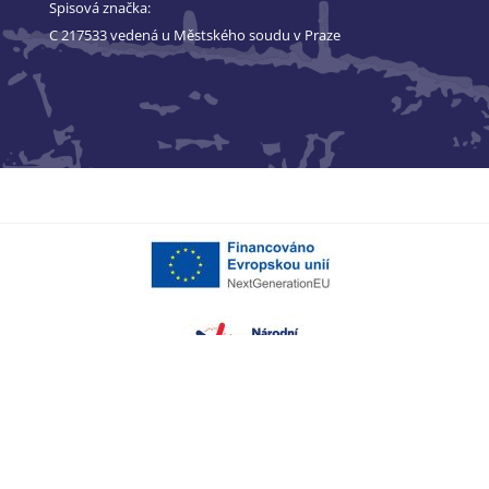
Spisová značka:
C 217533 vedená u Městského soudu v Praze