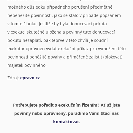
možného důsledku případného porušení předmětné
nepeněžité povinnosti, jako se stalo v případě popsaném
v tomto článku. Jestliže by byla donucovací pokuta
v exekuci skutečně uložena a povinný tuto donucovací
pokutu nezaplatí, pak teprve v této chvíli je soudní
exekutor oprávněn vydat exekuční příkaz pro vymožení této
povinnosti peněžité povahy a přiměřeně zajistit (blokovat)
majetek povinného.
Zdroj:
epravo.cz
Potřebujete pořadit s exekučním řízením? Ať už jste
povinný nebo oprávněný, poradíme Vám! Stačí nás
kontaktovat
.