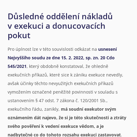
Důsledné oddělení nákladů
v exekuci a donucovacích
pokut
Pro úplnost lze v této souvislosti odkázat na
usnesení
Nejvyššího soudu ze dne 15. 2. 2022, sp. zn. 20 Cdo
545/2021
, který obdobně konstatoval, že ohledně
exekučních příkazů, které sice k zániku exekuce nevedly,
avšak účinky těchto nevyužitých exekučních příkazů
vymožením označené peněžité povinnosti v souladu s
ustanovením § 47 odst. 7 zákona č. 120/2001 Sb.,
exekučního řádu, zanikly,
má soudní exekutor svým
oznámením dát najevo, že si je této skutečnosti a ztráty
svého pověření k vedení exekuce vědom, a je
nadbytečné co do tohoto rozsahu exekuci zastavovat
.