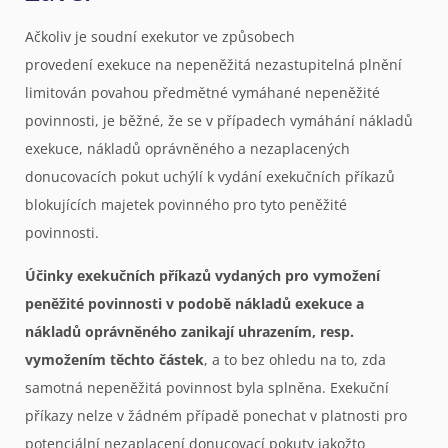
Ačkoliv je soudní exekutor ve způsobech
provedení exekuce na nepeněžitá nezastupitelná plnění
limitován povahou předmětné vymáhané nepeněžité
povinnosti, je běžné, že se v případech vymáhání nákladů
exekuce, nákladů oprávněného a nezaplacených
donucovacích pokut uchýlí k vydání exekučních příkazů
blokujících majetek povinného pro tyto peněžité
povinnosti.
Účinky exekučních příkazů vydaných pro vymožení
peněžité povinnosti v podobě nákladů exekuce a
nákladů oprávněného zanikají uhrazením, resp.
vymožením těchto částek
, a to bez ohledu na to, zda
samotná nepeněžitá povinnost byla splněna. Exekuční
příkazy nelze v žádném případě ponechat v platnosti pro
potenciální nezaplacení donucovací pokuty jakožto