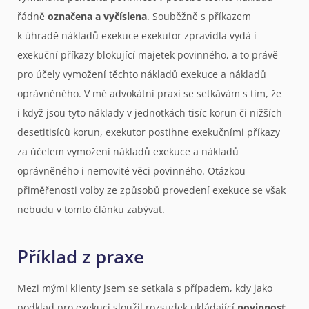
řádně
označena a vyčíslena
. Souběžně s příkazem
k úhradě nákladů exekuce exekutor zpravidla vydá i
exekuční příkazy blokující majetek povinného, a to právě
pro účely vymožení těchto nákladů exekuce a nákladů
oprávněného. V mé advokátní praxi se setkávám s tím, že
i když jsou tyto náklady v jednotkách tisíc korun či nižších
desetitisíců korun, exekutor postihne exekučními příkazy
za účelem vymožení nákladů exekuce a nákladů
oprávněného i nemovité věci povinného. Otázkou
přiměřenosti volby ze způsobů provedení exekuce se však
nebudu v tomto článku zabývat.
Příklad z praxe
Mezi mými klienty jsem se setkala s případem, kdy jako
podklad pro exekuci sloužil rozsudek ukládající
povinnost