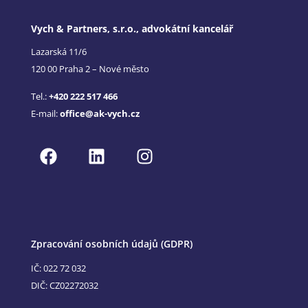
Vych & Partners, s.r.o., advokátní kancelář
Lazarská 11/6
120 00 Praha 2 – Nové město
Tel.:
+420 222 517 466
E-mail:
office@ak-vych.cz
Zpracování osobních údajů (GDPR)
IČ: 022 72 032
DIČ: CZ02272032