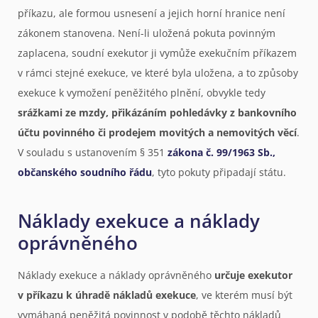
příkazu, ale formou usnesení a jejich horní hranice není
zákonem stanovena. Není-li uložená pokuta povinným
zaplacena, soudní exekutor ji vymůže exekučním příkazem
v rámci stejné exekuce, ve které byla uložena, a to způsoby
exekuce k vymožení peněžitého plnění, obvykle tedy
srážkami ze mzdy, přikázáním pohledávky z bankovního
účtu povinného či prodejem movitých a nemovitých věcí
.
V souladu s ustanovením § 351
zákona č. 99/1963 Sb.,
občanského soudního řádu
, tyto pokuty připadají státu.
Náklady exekuce a náklady
oprávněného
Náklady exekuce a náklady oprávněného
určuje exekutor
v příkazu k úhradě nákladů exekuce
, ve kterém musí být
vymáhaná peněžitá povinnost v podobě těchto nákladů