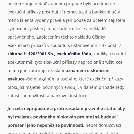
neztotožňuji, neboť v daném případě byly předmětné
exekuční příkazy postihující nemovitosti a bankovní účty
mého klienta vydány právě a jen pouze za účelem zajištění
vymožení vyčíslených nákladů exekuce a nákladů
oprávněného. Zaplacením těchto nákladů účinky
exekučních příkazů v souladu s ustanovením § 47 odst. 7
zákona č. 120/2001 Sb., exekučního řádu
, zanikly a soudní
exekutor měl tyto exekuční příkazy neprodleně zrušit, což
mimo jiné zahrnuje i zaslání
oznámení o skončení
exekuce
všem orgánům a osobám, které exekuční příkazy
blokující majetek povinných evidují, v daném případě tedy
katastr nemovitostí a bankovní instituce.
Je zcela nepřípustné a proti zásadám právního státu, aby
byl majetek povinného blokován pro možné budoucí
porušení jeho nepeněžité povinnosti
, neboť donucovací
pokutu je možné uložit až v případě skutečně nastalého