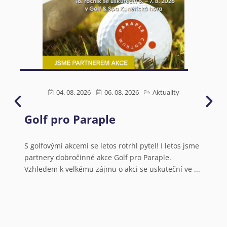
04. 08. 2026
06. 08. 2026
Aktuality
Golf pro Paraple
Ú
s
N
S golfovými akcemi se letos rotrhl pytel! I letos jsme
partnery dobročinné akce Golf pro Paraple.
o
Vzhledem k velkému zájmu o akci se uskuteční ve ...
V
a
N
o