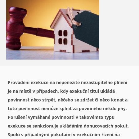
Provádění exekuce na nepeněžité nezastupitelné plnění
je na místě v případech, kdy exekuční titul ukládá
povinnost něco strpět, něčeho se zdržet či něco konat a
tuto povinnost nemůže splnit za povinného někdo jiný.
Porušení vymáhané povinnosti v takovémto typu
exekuce se sankcionuje ukládáním donucovacích pokut.
Spolu s případnými pokutami v exekučním řízení na