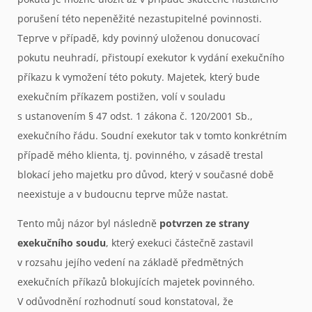
porušení této nepeněžité nezastupitelné povinnosti.
Teprve v případě, kdy povinný uloženou donucovací
pokutu neuhradí, přistoupí exekutor k vydání exekučního
příkazu k vymožení této pokuty. Majetek, který bude
exekučním příkazem postižen, volí v souladu
s ustanovením § 47 odst. 1 zákona č. 120/2001 Sb.,
exekučního řádu. Soudní exekutor tak v tomto konkrétním
případě mého klienta, tj. povinného, v zásadě trestal
blokací jeho majetku pro důvod, který v současné době
neexistuje a v budoucnu teprve může nastat.
Tento můj názor byl následně
potvrzen ze strany
exekučního soudu
, který exekuci částečně zastavil
v rozsahu jejího vedení na základě předmětných
exekučních příkazů blokujících majetek povinného.
V odůvodnění rozhodnutí soud konstatoval, že