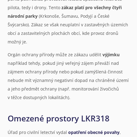
pilota, tedy i drony. Tento
zákaz platí pro všechny čtyři
národní parky
(Krkonoše, Šumavu, Podyjí a České
Švýcarsko). Zákaz se však neuplatní v zastavěných územích
obcí a zastavitelných plochách obcí, kde provoz dronů
možný je.
Orgán ochrany přírody může ze zákazu udělit
výjimku
například tehdy, pokud jiný veřejný zájem převáží nad
zájmem ochrany přírody nebo pokud zamýšlená činnost
nebude mít významný negativní dopad na chráněné území
a jeho předmět ochrany (např. monitorování živočichů
v těžce dostupných lokalitách).
Omezené prostory LKR318
Úřad pro civilní letectví vydal
opatření obecné povahy
,