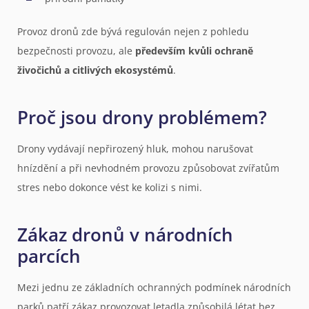
Provoz dronů zde bývá regulován nejen z pohledu
bezpečnosti provozu, ale
především kvůli ochraně
živočichů a citlivých ekosystémů
.
Proč jsou drony problémem?
Drony vydávají nepřirozený hluk, mohou narušovat
hnízdění a při nevhodném provozu způsobovat zvířatům
stres nebo dokonce vést ke kolizi s nimi.
Zákaz dronů v národních
parcích
Mezi jednu ze základních ochranných podmínek národních
parků patří zákaz provozovat letadla způsobilá létat bez