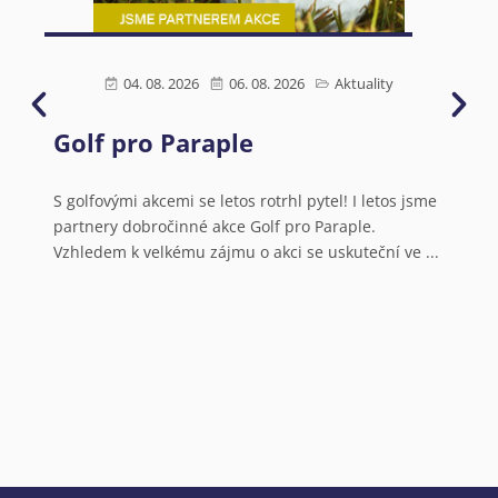
04. 08. 2026
06. 08. 2026
Aktuality
Golf pro Paraple
Ú
s
N
S golfovými akcemi se letos rotrhl pytel! I letos jsme
partnery dobročinné akce Golf pro Paraple.
o
Vzhledem k velkému zájmu o akci se uskuteční ve ...
V
a
N
o