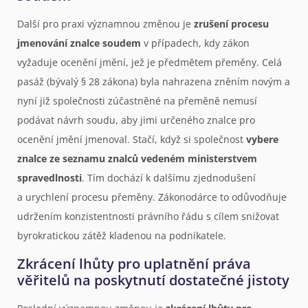
Další pro praxi významnou změnou je
zrušení procesu
jmenování znalce soudem
v případech, kdy zákon
vyžaduje ocenění jmění, jež je předmětem přeměny. Celá
pasáž (bývalý § 28 zákona) byla nahrazena zněním novým a
nyní již společnosti zúčastněné na přeměně nemusí
podávat návrh soudu, aby jimi určeného znalce pro
ocenění jmění jmenoval. Stačí, když si společnost
vybere
znalce ze seznamu znalců vedeném ministerstvem
spravedlnosti
. Tím dochází k dalšímu zjednodušení
a urychlení procesu přeměny. Zákonodárce to odůvodňuje
udržením konzistentnosti právního řádu s cílem snižovat
byrokratickou zátěž kladenou na podnikatele.
Zkrácení lhůty pro uplatnění práva
věřitelů na poskytnutí dostatečné jistoty