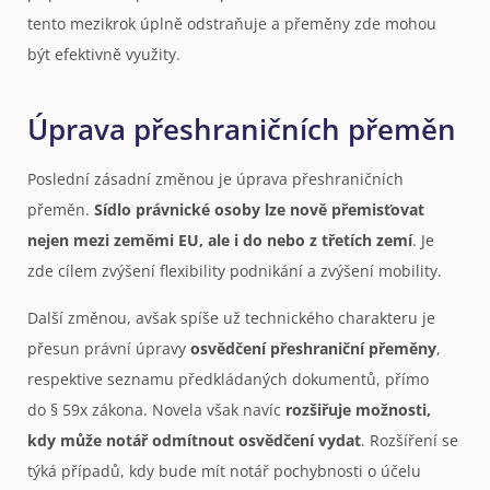
tento mezikrok úplně odstraňuje a přeměny zde mohou
být efektivně využity.
Úprava přeshraničních přeměn
Poslední zásadní změnou je úprava přeshraničních
přeměn.
Sídlo právnické osoby lze nově přemisťovat
nejen mezi zeměmi EU, ale i do nebo z třetích zemí
. Je
zde cílem zvýšení flexibility podnikání a zvýšení mobility.
Další změnou, avšak spíše už technického charakteru je
přesun právní úpravy
osvědčení přeshraniční přeměny
,
respektive seznamu předkládaných dokumentů, přímo
do § 59x zákona. Novela však navíc
rozšiřuje možnosti,
kdy může notář odmítnout osvědčení vydat
. Rozšíření se
týká případů, kdy bude mít notář pochybnosti o účelu