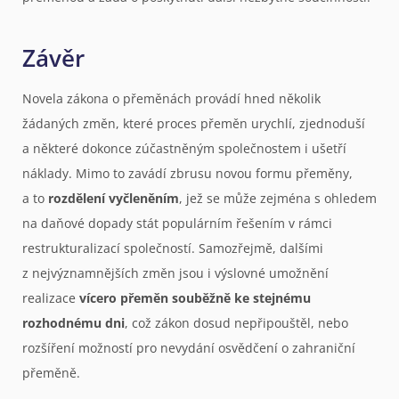
Závěr
Novela zákona o přeměnách provádí hned několik
žádaných změn, které proces přeměn urychlí, zjednoduší
a některé dokonce zúčastněným společnostem i ušetří
náklady. Mimo to zavádí zbrusu novou formu přeměny,
a to
rozdělení vyčleněním
, jež se může zejména s ohledem
na daňové dopady stát populárním řešením v rámci
restrukturalizací společností. Samozřejmě, dalšími
z nejvýznamnějších změn jsou i výslovné umožnění
realizace
vícero přeměn souběžně ke stejnému
rozhodnému dni
, což zákon dosud nepřipouštěl, nebo
rozšíření možností pro nevydání osvědčení o zahraniční
přeměně.