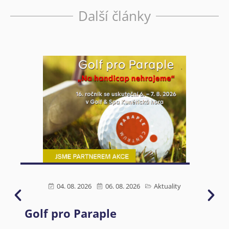
Další články
04. 08. 2026
06. 08. 2026
Aktuality
Golf pro Paraple
Ú
s