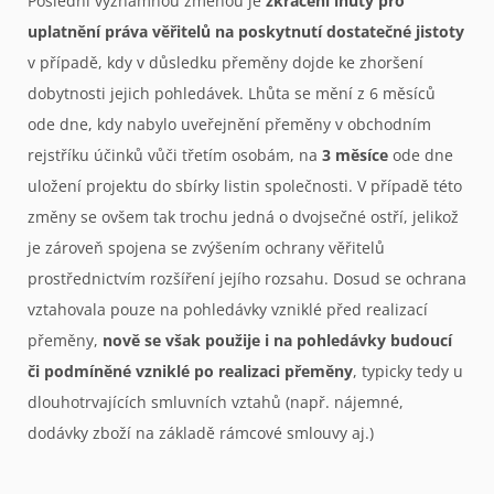
Poslední významnou změnou je
zkrácení lhůty pro
uplatnění práva věřitelů na poskytnutí dostatečné jistoty
v případě, kdy v důsledku přeměny dojde ke zhoršení
dobytnosti jejich pohledávek. Lhůta se mění z 6 měsíců
ode dne, kdy nabylo uveřejnění přeměny v obchodním
rejstříku účinků vůči třetím osobám, na
3 měsíce
ode dne
uložení projektu do sbírky listin společnosti. V případě této
změny se ovšem tak trochu jedná o dvojsečné ostří, jelikož
je zároveň spojena se zvýšením ochrany věřitelů
prostřednictvím rozšíření jejího rozsahu. Dosud se ochrana
vztahovala pouze na pohledávky vzniklé před realizací
přeměny,
nově se však použije i na pohledávky budoucí
či podmíněné vzniklé po realizaci přeměny
, typicky tedy u
dlouhotrvajících smluvních vztahů (např. nájemné,
dodávky zboží na základě rámcové smlouvy aj.)