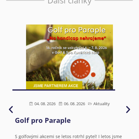
Další články
04. 08. 2026
06. 08. 2026
Aktuality
Golf pro Paraple
Ú
s
N
S golfovými akcemi se letos rotrhl pytel! I letos jsme