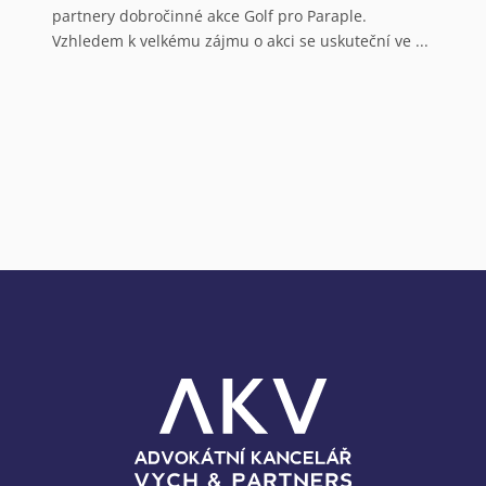
partnery dobročinné akce Golf pro Paraple.
o
Vzhledem k velkému zájmu o akci se uskuteční ve ...
V
a
N
o