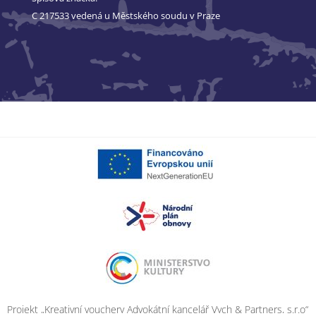
C 217533 vedená u Městského soudu v Praze
Projekt „Kreativní vouchery Advokátní kancelář Vych & Partners, s.r.o“