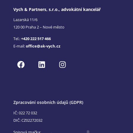
Vych & Partners, s.r.o., advokátní kancelář
Lazarská 11/6
120 00 Praha 2 – Nové město
Tel.:
+420 222 517 466
E-mail:
office@ak-vych.cz
Zpracování osobních údajů (GDPR)
IČ: 022 72 032
DIČ: CZ02272032
Spisová značka: