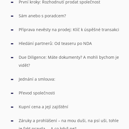
První kroky: Rozhodnutí prodat společnost
Sám anebo s poradcem?
Příprava nevěsty na prodej: Klíč k úspěšné transakci
Hledání partnerů: Od teaseru po NDA
Due Diligence: Máte dokumenty? A mohli bychom je
vidět?
Jednání a smlouva:
Převod společnosti
Kupní cena a její zajištění
Záruky a prohlášení – na mou duši, na psí uši, tohle
je fakt pravda … A co když ne?