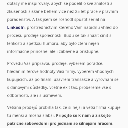
dotazy mě inspirovaly, abych se podělil o své znalosti a
zkušenosti získané během více než 25 let práce v právním
poradenství. A tak jsem se rozhodl spustit seriál na
LinkedIn
, prostřednictvím kterého Vám nabídnu vhled do
procesu prodeje společností. Budu se tak snažit činit s
lehkostí a špetkou humoru, aby bylo čtení nejen
informačně přínosné, ale i zábavné a přístupné.
Provedu Vás přípravou prodeje, výběrem poradce,
hledáním férové hodnoty Vaší firmy, výběrem vhodných
kupujících, až po finální uzavření transakce a vyrovnání se
s daňovými důsledky, včetně exit tax, probereme vše s
odborností, ale i s úsměvem.
Většina prodejů probíhá tak, že silnější a větší firma kupuje
tu menší a možná slabší.
Připojte se k nám a získejte
patřičné sebevědomí pro jednání se silnějším hráčem
.