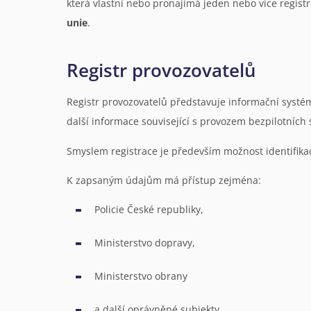
která vlastní nebo pronajímá jeden nebo více regis
unie
.
Registr provozovatelů
Registr provozovatelů představuje informační systé
další informace související s provozem bezpilotních
Smyslem registrace je především možnost identifikac
K zapsaným údajům má přístup zejména:
Policie České republiky,
Ministerstvo dopravy,
Ministerstvo obrany
a další oprávněné subjekty.