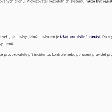
trovaných dronů. Provozovatel bezpilotních systémů
může být regis
m veřejné správy, jehož správcem je
Úřad pro civilní letectví
. Do re
 systémů.
e provozovatele při incidentu, kontrole nebo porušení pravidel pr