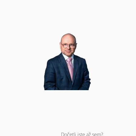
Dočetli jste až sem?