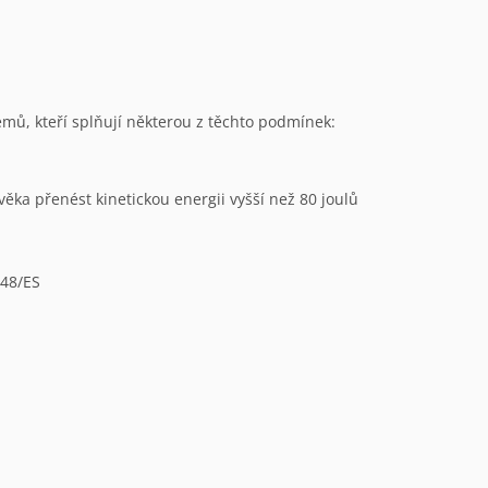
témů, kteří splňují některou z těchto podmínek:
ěka přenést kinetickou energii vyšší než 80 joulů
/48/ES