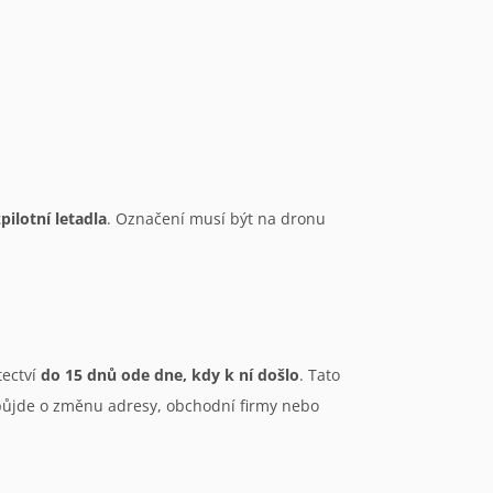
ilotní letadla
. Označení musí být na dronu
tectví
do 15 dnů ode dne, kdy k ní došlo
. Tato
půjde o změnu adresy, obchodní firmy nebo