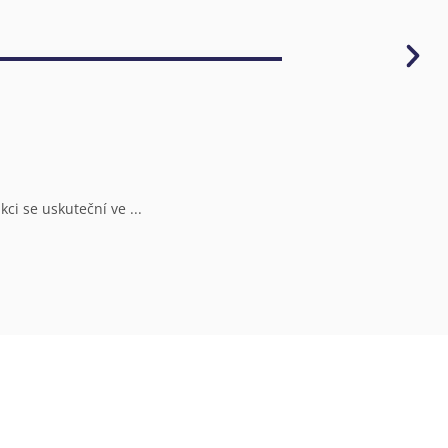
Ú
ci se uskuteční ve ...
V