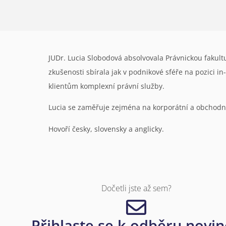
JUDr. Lucia Slobodová absolvovala Právnickou fakultu 
zkušenosti sbírala jak v podnikové sféře na pozici i
klientům komplexní právní služby.
Lucia se zaměřuje zejména na korporátní a obchodní 
Hovoří česky, slovensky a anglicky.
Dočetli jste až sem?
Přihlaste se k odběru novi