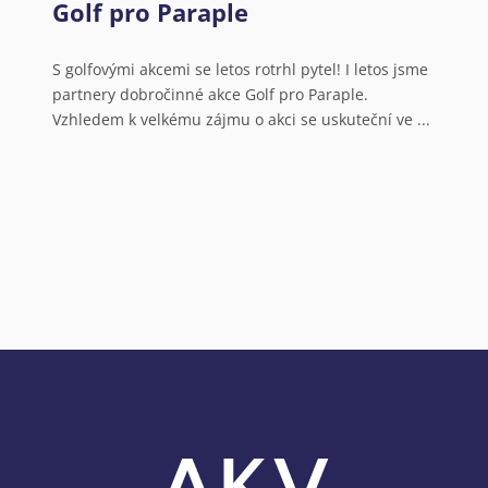
Golf pro Paraple
Ú
s
N
S golfovými akcemi se letos rotrhl pytel! I letos jsme
partnery dobročinné akce Golf pro Paraple.
o
Vzhledem k velkému zájmu o akci se uskuteční ve ...
V
a
N
o