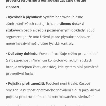
prevenci terorismu a odhalování závažné trestné
činnosti
.
•
Rychlost a plynulost:
Systém neprovádí plošné
„šmírování“ všech cestujících, ale
cílenou detekci
rizikových osob a osob s pozměněnými doklady
. Soud
argumentuje, že toto řešení je pro plynulost odbavení
méně invazivní než plošné fyzické kontroly.
•
Dvě zóny dohledu:
Povolení rozlišuje režim pro „airside“
(za bezpečnostní/hraniční kontrolou vč. automatických
bran) a veřejnou část (landside), kde systém plní primárně
preventivní funkci.
•
Pojistka proti zneužití:
Povolení není trvalé. Časové
omezení a nutnost opětovného schválení slouží jako klíčová
pojistka proti rutinnímu a nekontrolovanému sledování.