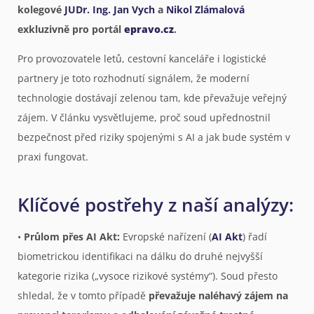
kolegové
JUDr. Ing. Jan Vych
a
Nikol Zlámalová
exkluzivně pro portál
epravo.cz
.
Pro provozovatele letů, cestovní kanceláře i logistické
partnery je toto rozhodnutí signálem, že moderní
technologie dostávají zelenou tam, kde převažuje veřejný
zájem. V článku vysvětlujeme, proč soud upřednostnil
bezpečnost před riziky spojenými s AI a jak bude systém v
praxi fungovat.
Klíčové postřehy z naší analýzy:
•
Průlom přes AI Akt:
Evropské nařízení (
AI Akt
) řadí
biometrickou identifikaci na dálku do druhé nejvyšší
kategorie rizika („vysoce rizikové systémy“). Soud přesto
shledal, že v tomto případě
převažuje naléhavý zájem na