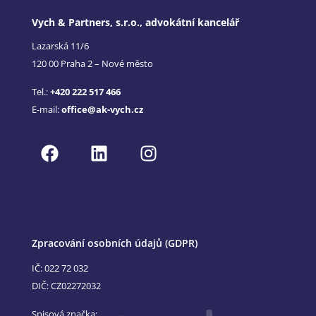
Vych & Partners, s.r.o., advokátní kancelář
Lazarská 11/6
120 00 Praha 2 – Nové město
Tel.:
+420 222 517 466
E-mail:
office@ak-vych.cz
Zpracování osobních údajů (GDPR)
IČ: 022 72 032
DIČ: CZ02272032
Spisová značka: