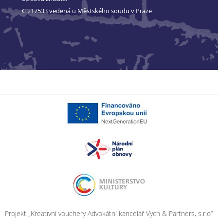
C 217533 vedená u Městského soudu v Praze
Projekt „Kreativní vouchery Advokátní kancelář Vych & Partners, s.r.o“