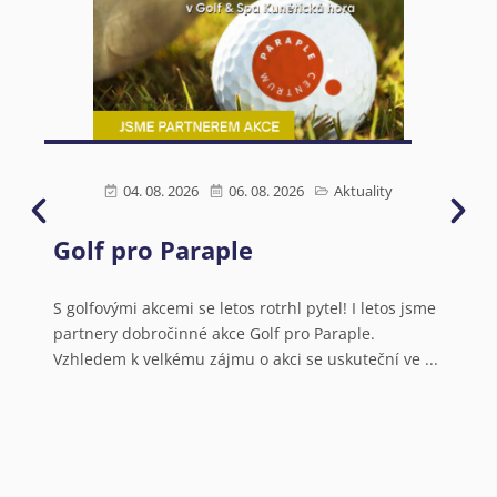
04. 08. 2026
06. 08. 2026
Aktuality
Golf pro Paraple
Ú
s
N
S golfovými akcemi se letos rotrhl pytel! I letos jsme
partnery dobročinné akce Golf pro Paraple.
o
Vzhledem k velkému zájmu o akci se uskuteční ve ...
V
a
N
o