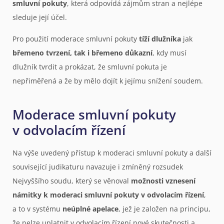
smluvní pokuty
, která odpovídá zájmům stran a nejlépe
sleduje její účel.
Pro použití moderace smluvní pokuty
tíží dlužníka
jak
břemeno tvrzení, tak i břemeno důkazní
, kdy musí
dlužník tvrdit a prokázat, že smluvní pokuta je
nepřiměřená a že by mělo dojít k jejímu snížení soudem.
Moderace smluvní pokuty
v odvolacím řízení
Na výše uvedený přístup k moderaci smluvní pokuty a další
související judikaturu navazuje i zmíněný rozsudek
Nejvyššího soudu, který se věnoval
možnosti vznesení
námitky k moderaci smluvní pokuty v odvolacím řízení
,
a to v systému
neúplné apelace
, jež je založen na principu,
že nelze uplatnit v odvolacím řízení nové skutečnosti a