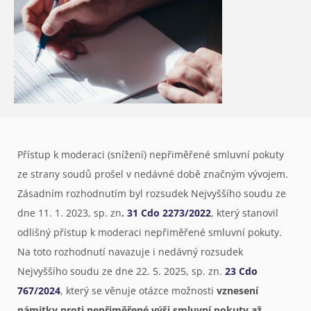
Přístup k moderaci (snížení) nepřiměřené smluvní pokuty
ze strany soudů prošel v nedávné době značným vývojem.
Zásadním rozhodnutím byl rozsudek Nejvyššího soudu ze
dne 11. 1. 2023, sp. zn
.
31 Cdo 2273/2022
, který stanovil
odlišný přístup k moderaci nepřiměřené smluvní pokuty.
Na toto rozhodnutí navazuje i nedávný rozsudek
Nejvyššího soudu ze dne 22. 5. 2025, sp. zn.
23 Cdo
767/2024
, který se věnuje otázce možnosti
vznesení
námitky proti nepřiměřené výši smluvní pokuty až