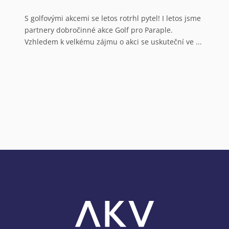
s
N
S golfovými akcemi se letos rotrhl pytel! I letos jsme
partnery dobročinné akce Golf pro Paraple.
o
Vzhledem k velkému zájmu o akci se uskuteční ve ...
V
a
N
o