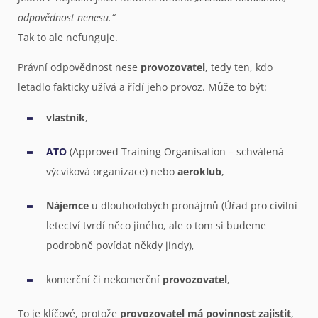
odpovědnost nenesu.“
Tak to ale nefunguje.
Právní odpovědnost nese
provozovatel
, tedy ten, kdo
letadlo fakticky užívá a řídí jeho provoz. Může to být:
vlastník
,
ATO
(Approved Training Organisation – schválená
výcviková organizace) nebo
aeroklub
,
Nájemce
u dlouhodobých pronájmů (Úřad pro civilní
letectví tvrdí něco jiného, ale o tom si budeme
podrobně povídat někdy jindy),
komerční či nekomerční
provozovatel
,
To je klíčové, protože
provozovatel má povinnost zajistit
,