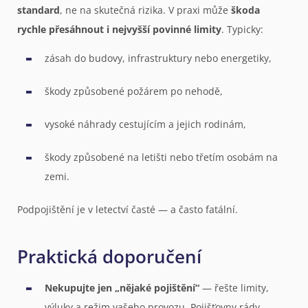
standard
, ne na skutečná rizika. V praxi může
škoda
rychle přesáhnout i nejvyšší povinné limity
. Typicky:
zásah do budovy, infrastruktury nebo energetiky,
škody způsobené požárem po nehodě,
vysoké náhrady cestujícím a jejich rodinám,
škody způsobené na letišti nebo třetím osobám na
zemi.
Podpojištění je v letectví časté — a často fatální.
Praktická doporučení
Nekupujte jen „nějaké pojištění“
— řešte limity,
výluky a režim vašeho provozu. Pojišťovny rády