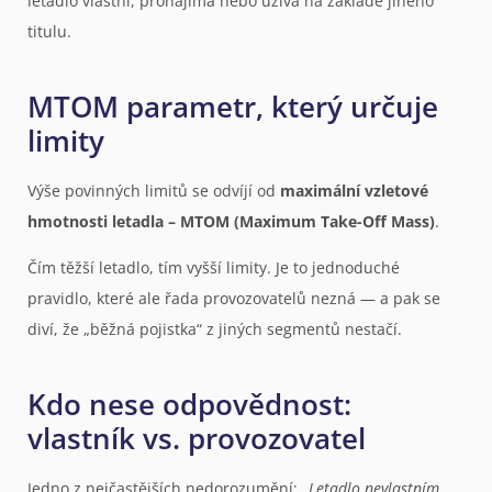
letadlo vlastní, pronajímá nebo užívá na základě jiného
titulu.
MTOM parametr, který určuje
limity
Výše povinných limitů se odvíjí od
maximální vzletové
hmotnosti letadla – MTOM (Maximum Take-Off Mass)
.
Čím těžší letadlo, tím vyšší limity. Je to jednoduché
pravidlo, které ale řada provozovatelů nezná — a pak se
diví, že „běžná pojistka“ z jiných segmentů nestačí.
Kdo nese odpovědnost:
vlastník vs. provozovatel
Jedno z nejčastějších nedorozumění:
„Letadlo nevlastním,