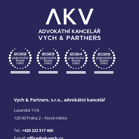
Vych & Partners, s.r.o., advokátní kancelář
Lazarská 11/6
120 00 Praha 2 – Nové město
Tel.:
+420 222 517 466
E-mail:
office@ak-vych.cz