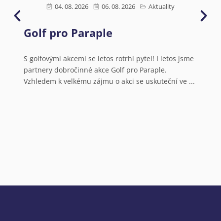
04. 08. 2026
06. 08. 2026
Aktuality
Golf pro Paraple
Ú
s
N
S golfovými akcemi se letos rotrhl pytel! I letos jsme
partnery dobročinné akce Golf pro Paraple.
o
Vzhledem k velkému zájmu o akci se uskuteční ve ...
V
a
N
o