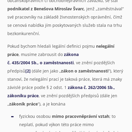
občanskoprávních či obchodněprávních závazků, se stal
podnikatel z Benešova Miroslav Švarc
, jenž „zaměstnával“
své pracovníky na základě živnostenských oprávnění, čímž
se cenová nabídka jím poskytovaných služeb stala na trhu
bezkonkurenční.
Pokud bychom hledali legální definici pojmu
nelegální
práce
, musíme zabrousit do
zákona
č. 435/2004 Sb., o zaměstnanosti
, ve znění pozdějších
předpisů
[2]
(dále jen jako „
zákon o zaměstnanosti
“), který
stanoví, že nelegální prací je taková práce, která má znaky
závislé práce podle § 2 odst. 1
zákona č. 262/2006 Sb.,
zákoníku práce
, ve znění pozdějších předpisů (dále jen
„
zákoník práce
“), a je konána
fyzickou osobou
mimo pracovněprávní vztah
; to
neplatí, pokud výkon této práce mimo