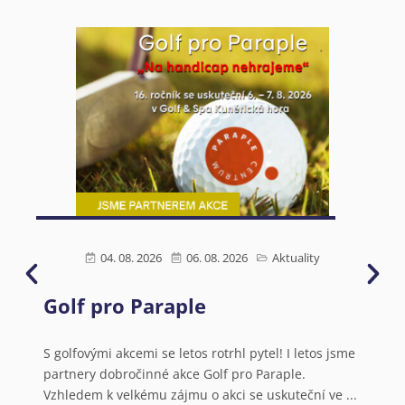
04. 08. 2026
06. 08. 2026
Aktuality
Golf pro Paraple
Ú
s
N
S golfovými akcemi se letos rotrhl pytel! I letos jsme
partnery dobročinné akce Golf pro Paraple.
o
Vzhledem k velkému zájmu o akci se uskuteční ve ...