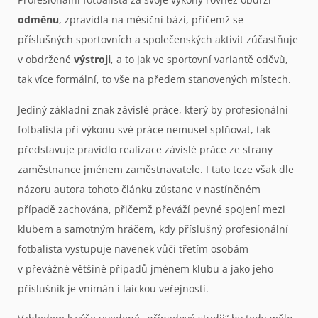
odměnu
, zpravidla na měsíční bázi, přičemž se
příslušných sportovních a společenských aktivit zúčastňuje
v obdržené
výstroji
, a to jak ve sportovní variantě oděvů,
tak více formální, to vše na předem stanovených místech.
Jediný základní znak závislé práce, který by profesionální
fotbalista při výkonu své práce nemusel splňovat, tak
představuje pravidlo realizace závislé práce ze strany
zaměstnance jménem zaměstnavatele. I tato teze však dle
názoru autora tohoto článku zůstane v nastíněném
případě zachována, přičemž převáží pevné spojení mezi
klubem a samotným hráčem, kdy příslušný profesionální
fotbalista vystupuje navenek vůči třetím osobám
v převážné většině případů jménem klubu a jako jeho
příslušník je vnímán i laickou veřejností.