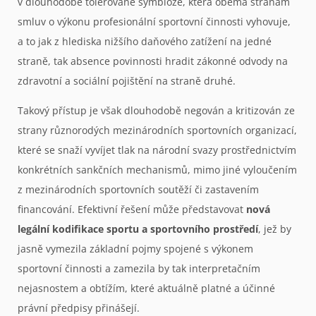
v dlouhodobě tolerované symbióze, která oběma stranám
smluv o výkonu profesionální sportovní činnosti vyhovuje,
a to jak z hlediska nižšího daňového zatížení na jedné
straně, tak absence povinnosti hradit zákonné odvody na
zdravotní a sociální pojištění na straně druhé.
Takový přístup je však dlouhodobě negován a kritizován ze
strany různorodých mezinárodních sportovních organizací,
které se snaží vyvíjet tlak na národní svazy prostřednictvím
konkrétních sankčních mechanismů, mimo jiné vyloučením
z mezinárodních sportovních soutěží či zastavením
financování. Efektivní řešení může představovat
nová
legální kodifikace sportu a sportovního prostředí
, jež by
jasně vymezila základní pojmy spojené s výkonem
sportovní činnosti a zamezila by tak interpretačním
nejasnostem a obtížím, které aktuálně platné a účinné
právní předpisy přinášejí.