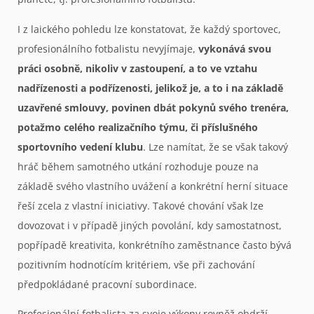
I z laického pohledu lze konstatovat, že každý sportovec,
profesionálního fotbalistu nevyjímaje,
vykonává svou
práci osobně, nikoliv v zastoupení, a to ve vztahu
nadřízenosti a podřízenosti, jelikož je, a to i na základě
uzavřené smlouvy, povinen dbát pokynů svého trenéra,
potažmo celého realizačního týmu, či příslušného
sportovního vedení klubu
. Lze namítat, že se však takový
hráč během samotného utkání rozhoduje pouze na
základě svého vlastního uvážení a konkrétní herní situace
řeší zcela z vlastní iniciativy. Takové chování však lze
dovozovat i v případě jiných povolání, kdy samostatnost,
popřípadě kreativita, konkrétního zaměstnance často bývá
pozitivním hodnotícím kritériem, vše při zachování
předpokládané pracovní subordinace.
Profesionální fotbalista za svoje výkony rovněž obdrží