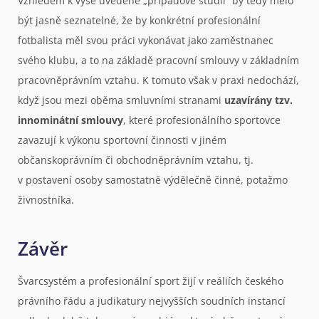
Vzhledem k výše uvedené „případové studii“ by tedy mělo
být jasně seznatelné, že by konkrétní profesionální
fotbalista měl svou práci vykonávat jako zaměstnanec
svého klubu, a to na základě pracovní smlouvy v základním
pracovněprávním vztahu. K tomuto však v praxi nedochází,
když jsou mezi oběma smluvními stranami
uzavírány tzv.
innominátní smlouvy
, které profesionálního sportovce
zavazují k výkonu sportovní činnosti v jiném
občanskoprávním či obchodněprávním vztahu, tj.
v postavení osoby samostatně výdělečně činné, potažmo
živnostníka.
Závěr
Švarcsystém a profesionální sport žijí v reáliích českého
právního řádu a judikatury nejvyšších soudních instancí