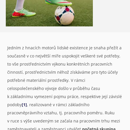
Jedním z hnacích motorů lidské existence je snaha přežít a
současně v co největší míře uspokojit veškeré své potřeby,
to vše prostřednictvím výkonu konkrétních pracovních
činností, prostřednictvím něhož získáváme pro tyto účely
potřebné materiální prostředky. V rámci
celospolečenského vývoje došlo v průběhu času
k základnímu vymezení pojmu práce, respektive její závislé
podoby
[1]
, realizované v rámci základního
pracovněprávního vztahu, tj. pracovního poměru. Ruku
v ruce s výše uvedeným se začala na pracovním trhu mezi
zaměstnavateli a zaměstnanci utvářet
početná skupina