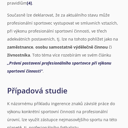
pravidlům
[4]
.
Současně lze deklarovat, že za aktuálního stavu může
profesionální sportovec vystupovat ve smluvních vztazích,
při výkonu profesionální sportovní činnosti, ve třech
adekvátních postaveních, tj. lze na tohoto pohlížet jako na
zaměstnance
,
osobu samostatně výdělečně činnou
či
živnostníka
. Toto téma více rozebírám ve svém článku
„Právní postavení profesionálního sportovce při výkonu
sportovní činnosti“
.
Případová studie
K názornému příkladu ingerence znaků závislé práce do
výkonu konkrétní sportovní činnosti na profesionální
úrovní, lze využít zástupce nejmasovějšího sportu na této
planetě, tj. profesionálního fotbalistu.