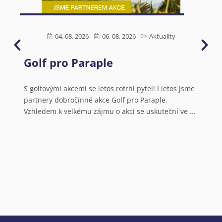
04. 08. 2026
06. 08. 2026
Aktuality
Golf pro Paraple
Ú
s
N
S golfovými akcemi se letos rotrhl pytel! I letos jsme
partnery dobročinné akce Golf pro Paraple.
o
Vzhledem k velkému zájmu o akci se uskuteční ve ...
V
a
N
o