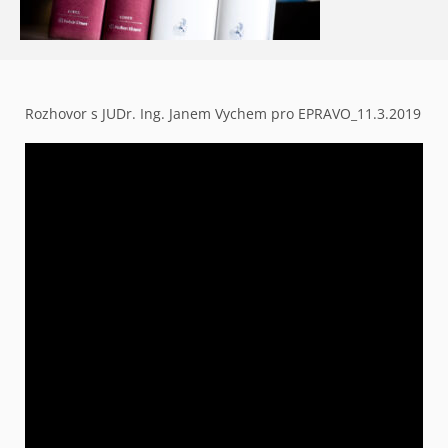
Rozhovor s JUDr. Ing. Janem Vychem pro EPRAVO_11.3.2019