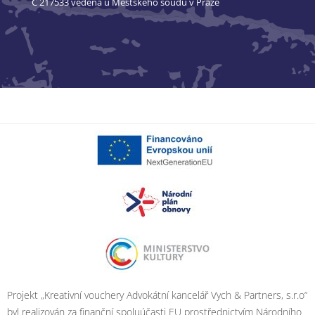
C 217533 vedená u Městského soudu v Praze
Projekt „Kreativní vouchery Advokátní kancelář Vych & Partners, s.r.o“
byl realizován za finanční spoluúčasti EU prostřednictvím Národního