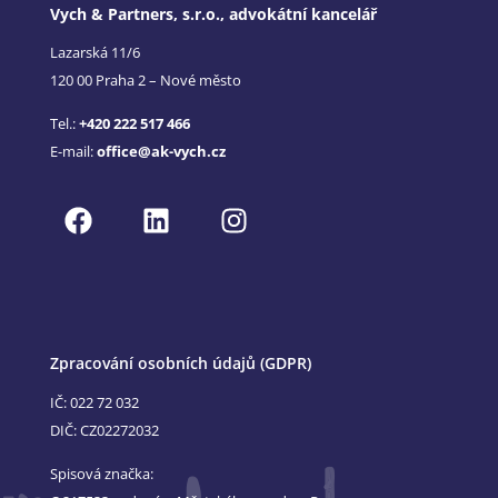
Vych & Partners, s.r.o., advokátní kancelář
Lazarská 11/6
120 00 Praha 2 – Nové město
Tel.:
+420 222 517 466
E-mail:
office@ak-vych.cz
Zpracování osobních údajů (GDPR)
IČ: 022 72 032
DIČ: CZ02272032
Spisová značka: