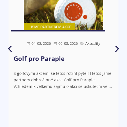
04. 08. 2026
06. 08. 2026
Aktuality
Golf pro Paraple
Ú
s
N
S golfovými akcemi se letos rotrhl pytel! I letos jsme
partnery dobročinné akce Golf pro Paraple.
o
Vzhledem k velkému zájmu o akci se uskuteční ve ...
V
a
N
o