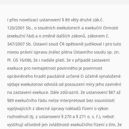
I přes novelizaci ustanovení § 89 věty druhé zák.č.
120/2001 Sb., o soudních exekutorech a exekuční činnosti
(exekuční řád) a o změně dalších zákonů, zákonem č.
347/2007 Sb. Ústavní soud ČR opětovně judikoval i pro tuto
novou právní úpravu (nález pléna Ústavního soudu sp. zn.
Pl. ÚS 16/08), že i nadále platí, že v případě zastavení
exekuce pro nemajetnost povinného je povinnost
oprávněného hradit paušálně určené či účelně vynaložené
výdaje exekutorovi odvislá od posouzení míry jeho zavinění
na zastavení exekuce. Dále zdůraznil, že ustanovení §87 až
§89 exekučního řádu nelze interpretovat bez souvislostí
vyplývajících z obecné úpravy nákladů řízení o výkon
rozhodnutí (tj. z ustanovení § 270 a § 271 o. s. ř.), neboť
vystihují očividně jen zvláštnosti exekučního řízení s tím, že