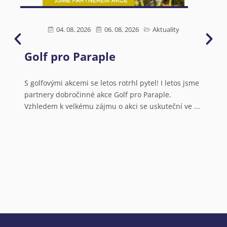
04. 08. 2026
06. 08. 2026
Aktuality
Golf pro Paraple
Ú
s
N
S golfovými akcemi se letos rotrhl pytel! I letos jsme
partnery dobročinné akce Golf pro Paraple.
o
Vzhledem k velkému zájmu o akci se uskuteční ve ...
V
a
N
o