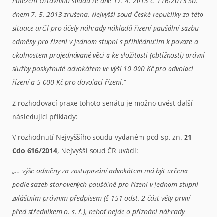
nálezem Ústavního soudu ze dne 17. 4. 2013 č. 116/2013 Sb.
dnem 7. 5. 2013 zrušena. Nejvyšší soud České republiky za této
situace určil pro účely náhrady nákladů řízení paušální sazbu
odměny pro řízení v jednom stupni s přihlédnutím k povaze a
okolnostem projednávané věci a ke složitosti (obtížnosti) právní
služby poskytnuté advokátem ve výši 10 000 Kč pro odvolací
řízení a 5 000 Kč pro dovolací řízení.“
Z rozhodovací praxe tohoto senátu je možno uvést další
následující příklady:
V rozhodnutí Nejvyššího soudu vydaném pod sp. zn.
21
Cdo 616/2014
, Nejvyšší soud ČR uvádí:
„… výše odměny za zastupování advokátem má být určena
podle sazeb stanovených paušálně pro řízení v jednom stupni
zvláštním právním předpisem (§ 151 odst. 2 část věty první
před středníkem o. s. ř.), neboť nejde o přiznání náhrady