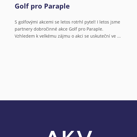
Golf pro Paraple
Ú
s
N
S golfovými akcemi se letos rotrhl pytel! I letos jsme
partnery dobročinné akce Golf pro Paraple.
o
Vzhledem k velkému zájmu o akci se uskuteční ve ...
V
a
N
o