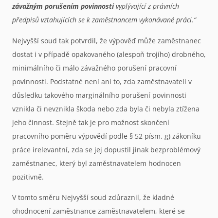
závažným porušením povinnosti
vyplývající z právních
předpisů vztahujících se k zaměstnancem vykonávané práci.“
Nejvyšší soud tak potvrdil, že výpověď může zaměstnanec
dostat i v případě opakovaného (alespoň trojího) drobného,
minimálního či málo závažného porušení pracovní
povinnosti. Podstatné není ani to, zda zaměstnavateli v
důsledku takového marginálního porušení povinnosti
vznikla či nevznikla škoda nebo zda byla či nebyla ztížena
jeho činnost. Stejně tak je pro možnost skončení
pracovního poměru výpovědí podle § 52 písm. g) zákoníku
práce irelevantní, zda se jej dopustil jinak bezproblémový
zaměstnanec, který byl zaměstnavatelem hodnocen
pozitivně.
V tomto směru Nejvyšší soud zdůraznil, že kladné
ohodnocení zaměstnance zaměstnavatelem, které se