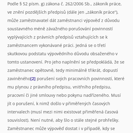
Podle § 52 písm. g) zákona č. 262/2006 Sb., zákoník práce,
ve znění pozdějších předpisů (dále jen „zákoník práce“),
může zaměstnavatel dát zaměstnanci výpověď z důvodu
soustavného méně závažného porušování povinností
vyplývajících z právních předpisů vztahujících se k
zaměstnancem vykonávané práci. Jedná se o třetí
skutkovou podstatu výpovědního důvodu obsaženého v
tomto ustanovení. Pro jeho naplnění se předpokládá, že se
zaměstnanec opětovně, tedy minimálně třikrát, dopustí
zaviněného
[2]
porušení svých pracovních povinností, které
mu plynou z právního předpisu, vnitřního předpisu,
pracovní či jiné smlouvy nebo pokynu nadřízeného. Musí
jít o porušení, k nimž došlo v přiměřených časových
intervalech (musí mezi nimi existovat přiměřená časová
souvislost). Není nutné, aby šlo o stále stejné prohřešky.
Zaměstnanec může výpověď dostat i v případě, kdy se