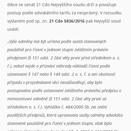
dikce se senát 21 Cdo Nejvyššího soudu drží a považuje
postup podle advokátního tarifu za nesprávný. V rozsudku
vydaném pod sp. zn.
21 Cdo 5836/2016
pak Nejvyšší soud
uvádí:
„
Výše odměny má být určena podle sazeb stanovených
paušálně pro řízení v jednom stupni zvláštním právním
předpisem (§ 151 odst. 2 část věty první před středníkem o. s.
ř.), neboť nejde o přiznání náhrady nákladů řízení podle
ustanovení § 147 nebo § 149 odst. 2 o. s. ř. a ani okolnosti
případu v projednávané věci neodůvodňují, aby bylo
postupováno podle ustanovení zvláštního právního předpisu o
mimosmluvní odměně (§ 151 odst. 2 část věty první za
středníkem o. s. ř.). Vyhláška č. 484/2000 Sb. (ve znění
pozdějších předpisů), která upravovala sazby odměny advokáta
stanovené paušálně pro řízení v jednom stupni, však byla