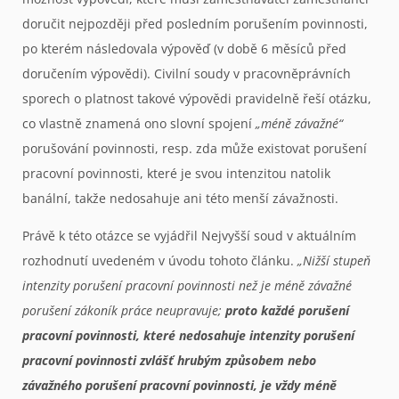
doručit nejpozději před posledním porušením povinnosti,
po kterém následovala výpověď (v době 6 měsíců před
doručením výpovědi). Civilní soudy v pracovněprávních
sporech o platnost takové výpovědi pravidelně řeší otázku,
co vlastně znamená ono slovní spojení
„méně závažné“
porušování povinnosti, resp. zda může existovat porušení
pracovní povinnosti, které je svou intenzitou natolik
banální, takže nedosahuje ani této menší závažnosti.
Právě k této otázce se vyjádřil Nejvyšší soud v aktuálním
rozhodnutí uvedeném v úvodu tohoto článku.
„Nižší stupeň
intenzity porušení pracovní povinnosti než je méně závažné
porušení zákoník práce neupravuje;
proto každé porušení
pracovní povinnosti, které nedosahuje intenzity porušení
pracovní povinnosti zvlášť hrubým způsobem nebo
závažného porušení pracovní povinnosti, je vždy méně