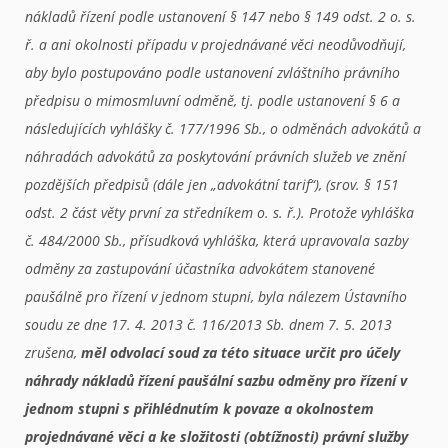
nákladů řízení podle ustanovení § 147 nebo § 149 odst. 2 o. s.
ř. a ani okolnosti případu v projednávané věci neodůvodňují,
aby bylo postupováno podle ustanovení zvláštního právního
předpisu o mimosmluvní odměně, tj. podle ustanovení § 6 a
následujících vyhlášky č. 177/1996 Sb., o odměnách advokátů a
náhradách advokátů za poskytování právních služeb ve znění
pozdějších předpisů (dále jen „advokátní tarif“), (srov. § 151
odst. 2 část věty první za středníkem o. s. ř.). Protože vyhláška
č. 484/2000 Sb., přísudková vyhláška, která upravovala sazby
odměny za zastupování účastníka advokátem stanovené
paušálně pro řízení v jednom stupni, byla nálezem Ústavního
soudu ze dne 17. 4. 2013 č. 116/2013 Sb. dnem 7. 5. 2013
zrušena,
měl odvolací soud za této situace určit pro účely
náhrady nákladů řízení paušální sazbu odměny pro řízení v
jednom stupni s přihlédnutím k povaze a okolnostem
projednávané věci a ke složitosti (obtížnosti) právní služby