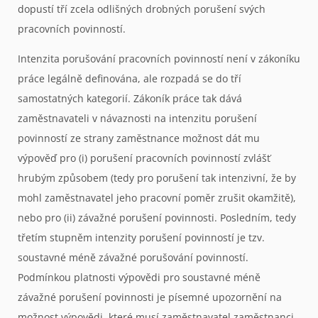
dopustí tří zcela odlišných drobných porušení svých
pracovních povinností.
Intenzita porušování pracovních povinností není v zákoníku
práce legálně definována, ale rozpadá se do tří
samostatných kategorií. Zákoník práce tak dává
zaměstnavateli v návaznosti na intenzitu porušení
povinností ze strany zaměstnance možnost dát mu
výpověď pro (i) porušení pracovních povinností zvlášť
hrubým způsobem (tedy pro porušení tak intenzivní, že by
mohl zaměstnavatel jeho pracovní poměr zrušit okamžitě),
nebo pro (ii) závažné porušení povinnosti. Posledním, tedy
třetím stupněm intenzity porušení povinností je tzv.
soustavné méně závažné porušování povinností.
Podmínkou platnosti výpovědi pro soustavné méně
závažné porušení povinnosti je písemné upozornění na
možnost výpovědi, které musí zaměstnavatel zaměstnanci