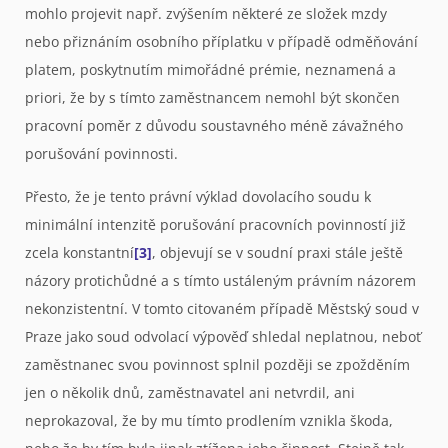
mohlo projevit např. zvýšením některé ze složek mzdy
nebo přiznáním osobního příplatku v případě odměňování
platem, poskytnutím mimořádné prémie, neznamená a
priori, že by s tímto zaměstnancem nemohl být skončen
pracovní poměr z důvodu soustavného méně závažného
porušování povinnosti.
Přesto, že je tento právní výklad dovolacího soudu k
minimální intenzitě porušování pracovních povinností již
zcela konstantní
[3]
, objevují se v soudní praxi stále ještě
názory protichůdné a s tímto ustáleným právním názorem
nekonzistentní. V tomto citovaném případě Městský soud v
Praze jako soud odvolací výpověď shledal neplatnou, neboť
zaměstnanec svou povinnost splnil později se zpožděním
jen o několik dnů, zaměstnavatel ani netvrdil, ani
neprokazoval, že by mu tímto prodlením vznikla škoda,