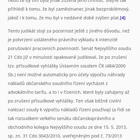
nebo že by tím byla jinak ztížena jeho činnost. Stejně tak
přihlédl k tomu, že byl zaměstnanec jinak bezproblémový,
jakož i k tomu, že mu byl v nedávné době zvýšen plat.
[4]
Tento judikát stojí za pozornost ještě z jiného důvodu, než
je potvrzení ustáleného právního výkladu k intenzitě
porušování pracovních povinností. Senát Nejvyššího soudu
21 Cdo již v minulosti opakovaně judikoval, že po zrušení
tzv. přísudkové vyhlášky Ústavním soudem ČR (484/2000
Sb.) není možné automaticky pro účely výpočtu náhrady
nákladů občanského soudního řízení vycházet z
advokátního tarifu, a to i v řízeních, které byly zahájeny až
po zrušení přísudkové vyhlášky. Ten však běžně civilní
nalézací soudy k výpočtu nákladů řízení používají (a řídí se
tak rozsudkem velkého senátu občanskoprávního a
obchodního kolegia Nejvyššího soudu ze dne 15. 5. 2013,
sp. zn. 31 Cdo 3043/2010, uveřejněným pod č. 73/2013